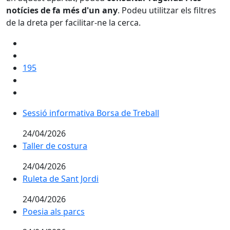
notícies de fa més d'un any
. Podeu utilitzar els filtres
de la dreta per facilitar-ne la cerca.
195
Sessió informativa Borsa de Treball
Sessió informativa Borsa de Treball
24/04/2026
Taller de costura
Taller de costura
24/04/2026
Ruleta de Sant Jordi
Ruleta de Sant Jordi
24/04/2026
Poesia als parcs
Poesia als parcs