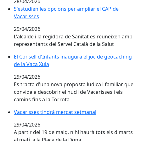
28/04/2026
S'estudien les opcions per ampliar el CAP de Vacariss
S'estudien les opcions per ampliar el CAP de
Vacarisses
29/04/2026
L'alcalde i la regidora de Sanitat es reuneixen amb
representants del Servei Català de la Salut
El Consell d'Infants inaugura el joc de geocaching de 
El Consell d'Infants inaugura el joc de geocaching
de la Vaca Xula
29/04/2026
Es tracta d'una nova proposta lúdica i familiar que
convida a descobrir el nucli de Vacarisses i els
camins fins a la Torrota
Vacarisses tindrà mercat setmanal
Vacarisses tindrà mercat setmanal
29/04/2026
A partir del 19 de maig, n'hi haurà tots els dimarts
al matí, a la Plaça de la Dona