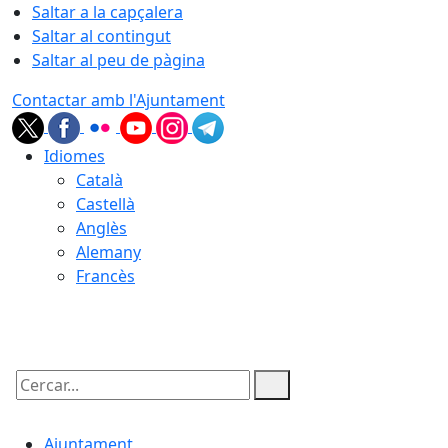
Saltar a la capçalera
Saltar al contingut
Saltar al peu de pàgina
Contactar amb l'Ajuntament
Idiomes
Català
Castellà
Anglès
Alemany
Francès
07.08.2026 | 03:45
Cercar:
Ajuntament