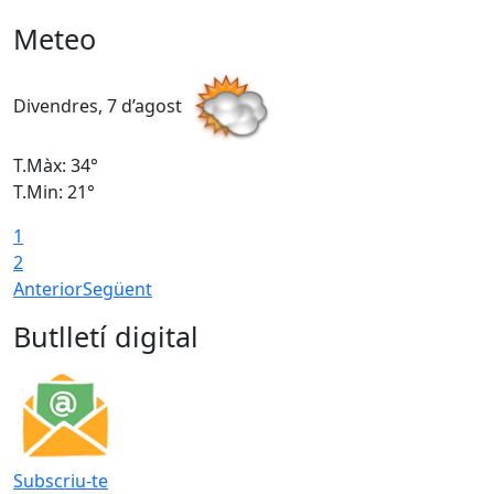
Meteo
Divendres, 7 d’agost
D
T.Màx: 34°
T
T.Min: 21°
T
1
T
2
Anterior
Següent
Butlletí digital
Subscriu-te