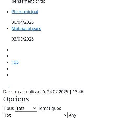
pensament crític
Ple municipal
Ple municipal
30/04/2026
Matinal al parc
Matinal al parc
03/05/2026
195
Facebook
X
Darrera actualització: 24.07.2025 | 13:46
Opcions
Tipus
Temàtiques
Any