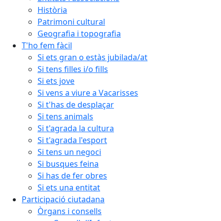
Història
Patrimoni cultural
Geografia i topografia
T'ho fem fàcil
Si ets gran o estàs jubilada/at
Si tens filles i/o fills
Si ets jove
Si vens a viure a Vacarisses
Si t'has de desplaçar
Si tens animals
Si t'agrada la cultura
Si t'agrada l'esport
Si tens un negoci
Si busques feina
Si has de fer obres
Si ets una entitat
Participació ciutadana
Òrgans i consells