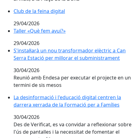
Club de la feina digital
Club de la feina digital
29/04/2026
Taller «Què fem avui?»
Taller «Què fem avui?»
29/04/2026
S'instal·larà un nou transformador elèctric a Can Ser
S'instal·larà un nou transformador elèctric a Can
Serra Estació per millorar el subministrament
30/04/2026
Reunió amb Endesa per executar el projecte en un
termini de sis mesos
La desinformació i l'educació digital centren la darre
La desinformació i l'educació digital centren la
darrera xerrada de la Formació per a Famílies
30/04/2026
Des de Verificat, es va convidar a reflexionar sobre
l'ús de pantalles i la necessitat de fomentar el