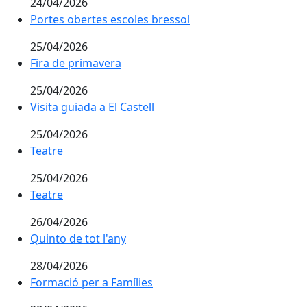
24/04/2026
Portes obertes escoles bressol
Portes obertes escoles bressol
25/04/2026
Fira de primavera
Fira de primavera
25/04/2026
Visita guiada a El Castell
Visita guiada a El Castell
25/04/2026
Teatre
Teatre
25/04/2026
Teatre
Teatre
26/04/2026
Quinto de tot l'any
Quinto de tot l'any
28/04/2026
Formació per a Famílies
Formació per a Famílies