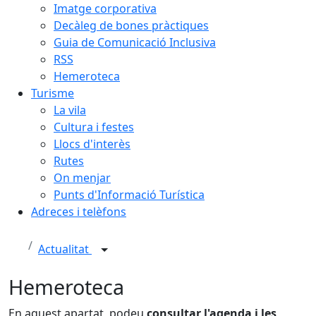
Imatge corporativa
Decàleg de bones pràctiques
Guia de Comunicació Inclusiva
RSS
Hemeroteca
Turisme
La vila
Cultura i festes
Llocs d'interès
Rutes
On menjar
Punts d'Informació Turística
Adreces i telèfons
Actualitat
Hemeroteca
En aquest apartat, podeu
consultar l'agenda i les