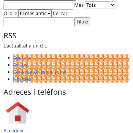
Mes
Ordre
Cercar
RSS
L'actualitat a un clic
Agenda
Avisos
Convocatòries personal
Notícies
Adreces i telèfons
Accedeix