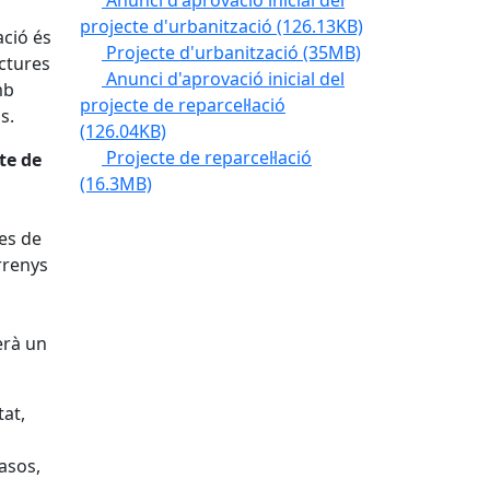
Anunci d'aprovació inicial del
projecte d'urbanització
(126.13KB)
ació és
Projecte d'urbanització
(35MB)
uctures
Anunci d'aprovació inicial del
mb
projecte de reparcel·lació
s.
(126.04KB)
Projecte de reparcel·lació
te de
(16.3MB)
nes de
rrenys
erà un
tat,
asos,