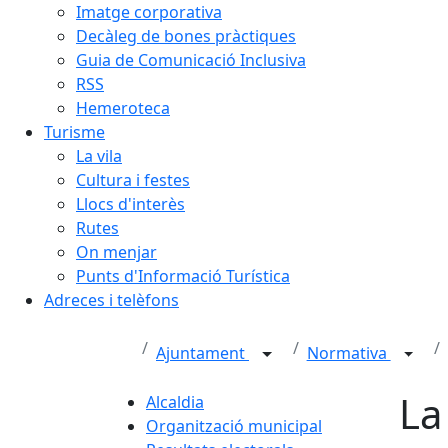
Imatge corporativa
Decàleg de bones pràctiques
Guia de Comunicació Inclusiva
RSS
Hemeroteca
Turisme
La vila
Cultura i festes
Llocs d'interès
Rutes
On menjar
Punts d'Informació Turística
Adreces i telèfons
Ajuntament
Normativa
La
Alcaldia
Organització municipal