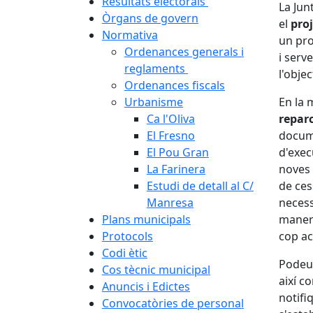
Resultats electorals
La Jun
Òrgans de govern
el
pro
Normativa
un pro
Ordenances generals i
i serv
reglaments
l'objec
Ordenances fiscals
Urbanisme
En la 
Ca l'Oliva
reparc
El Fresno
docume
El Pou Gran
d'exec
La Farinera
noves 
Estudi de detall al C/
de ces
Manresa
necess
Plans municipals
manera
Protocols
cop a
Codi ètic
Podeu 
Cos tècnic municipal
així c
Anuncis i Edictes
notifi
Convocatòries de personal