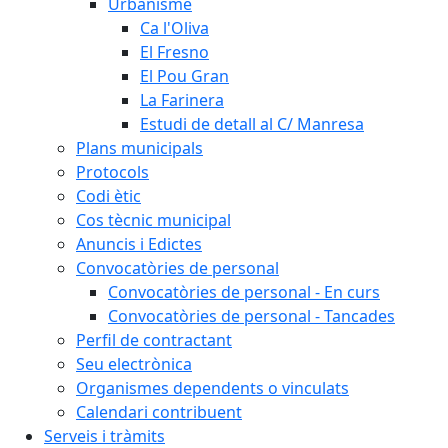
Urbanisme
Ca l'Oliva
El Fresno
El Pou Gran
La Farinera
Estudi de detall al C/ Manresa
Plans municipals
Protocols
Codi ètic
Cos tècnic municipal
Anuncis i Edictes
Convocatòries de personal
Convocatòries de personal - En curs
Convocatòries de personal - Tancades
Perfil de contractant
Seu electrònica
Organismes dependents o vinculats
Calendari contribuent
Serveis i tràmits