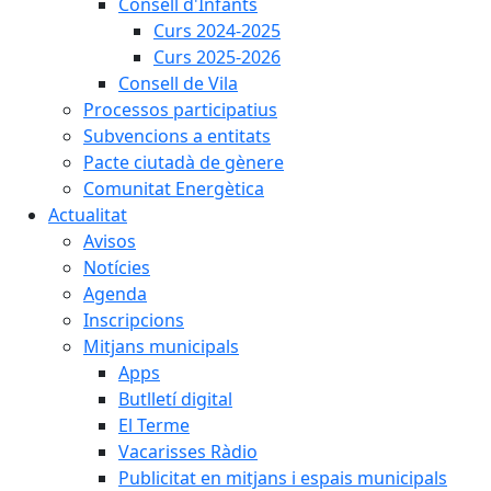
Consell d'Infants
Curs 2024-2025
Curs 2025-2026
Consell de Vila
Processos participatius
Subvencions a entitats
Pacte ciutadà de gènere
Comunitat Energètica
Actualitat
Avisos
Notícies
Agenda
Inscripcions
Mitjans municipals
Apps
Butlletí digital
El Terme
Vacarisses Ràdio
Publicitat en mitjans i espais municipals