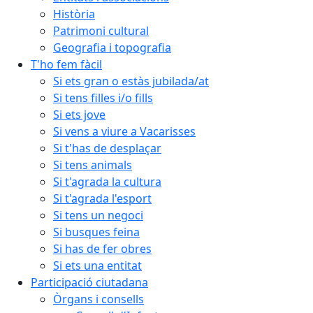
Història
Patrimoni cultural
Geografia i topografia
T'ho fem fàcil
Si ets gran o estàs jubilada/at
Si tens filles i/o fills
Si ets jove
Si vens a viure a Vacarisses
Si t'has de desplaçar
Si tens animals
Si t'agrada la cultura
Si t'agrada l'esport
Si tens un negoci
Si busques feina
Si has de fer obres
Si ets una entitat
Participació ciutadana
Òrgans i consells