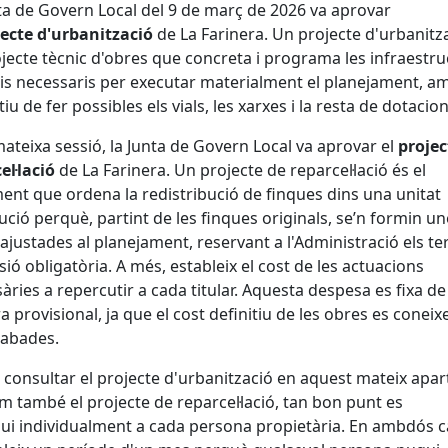
ta de Govern Local del 9 de març de 2026 va aprovar
jecte d'urbanització
de
La Farinera
. Un projecte d'urbanitz
jecte tècnic d'obres que concreta i programa les infraestr
eis necessaris per executar materialment el planejament, a
tiu de fer possibles els vials, les xarxes i la resta de dotacion
mateixa sessió, la Junta de Govern Local va aprovar el
projec
el·lació
de
La Farinera
. Un projecte de reparcel·lació és el
nt que ordena la redistribució de finques dins una unitat
ució perquè, partint de les finques originals, se’n formin u
ajustades al planejament, reservant a l'Administració els te
sió obligatòria. A més, estableix el cost de les actuacions
àries a repercutir a cada titular. Aquesta despesa es fixa de
 provisional, ja que el cost definitiu de les obres es coneix
cabades.
consultar el projecte d'urbanització en aquest mateix apar
om també el projecte de reparcel·lació, tan bon punt es
qui individualment a cada persona propietària. En ambdós c