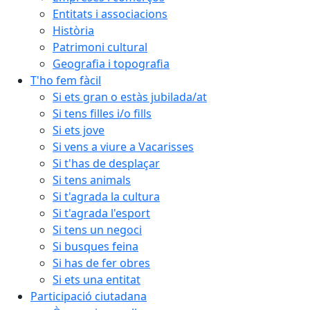
Entitats i associacions
Història
Patrimoni cultural
Geografia i topografia
T'ho fem fàcil
Si ets gran o estàs jubilada/at
Si tens filles i/o fills
Si ets jove
Si vens a viure a Vacarisses
Si t'has de desplaçar
Si tens animals
Si t'agrada la cultura
Si t'agrada l'esport
Si tens un negoci
Si busques feina
Si has de fer obres
Si ets una entitat
Participació ciutadana