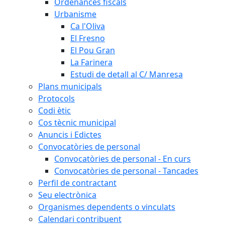
Ordenances fiscals
Urbanisme
Ca l'Oliva
El Fresno
El Pou Gran
La Farinera
Estudi de detall al C/ Manresa
Plans municipals
Protocols
Codi ètic
Cos tècnic municipal
Anuncis i Edictes
Convocatòries de personal
Convocatòries de personal - En curs
Convocatòries de personal - Tancades
Perfil de contractant
Seu electrònica
Organismes dependents o vinculats
Calendari contribuent