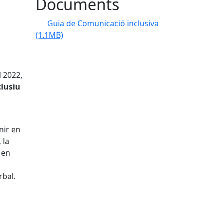
Documents
Guia de Comunicació inclusiva
(1.1MB)
l 2022,
clusiu
nir en
 la
 en
s
rbal.