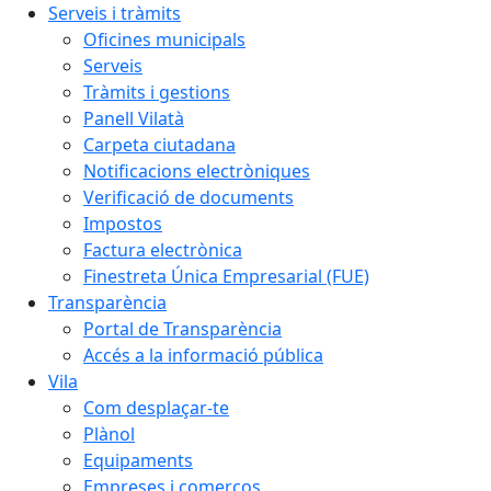
Serveis i tràmits
Oficines municipals
Serveis
Tràmits i gestions
Panell Vilatà
Carpeta ciutadana
Notificacions electròniques
Verificació de documents
Impostos
Factura electrònica
Finestreta Única Empresarial (FUE)
Transparència
Portal de Transparència
Accés a la informació pública
Vila
Com desplaçar-te
Plànol
Equipaments
Empreses i comerços