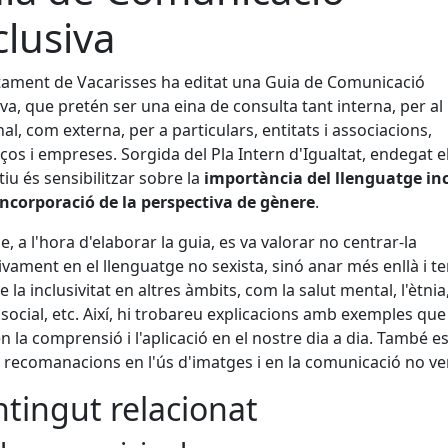
clusiva
tament de Vacarisses ha editat una Guia de Comunicació
iva, que pretén ser una eina de consulta tant interna, per al
al, com externa, per a particulars, entitats i associacions,
os i empreses. Sorgida del Pla Intern d'Igualtat, endegat e
tiu és sensibilitzar sobre la
importància del llenguatge in
incorporació de la perspectiva de gènere
.
ue, a l'hora d'elaborar la guia, es va valorar no centrar-la
ivament en el llenguatge no sexista, sinó anar més enllà i te
 la inclusivitat en altres àmbits, com la salut mental, l'ètnia,
 social, etc. Així, hi trobareu explicacions amb exemples que
ten la comprensió i l'aplicació en el nostre dia a dia. També e
recomanacions en l'ús d'imatges i en la comunicació no ve
tingut relacionat