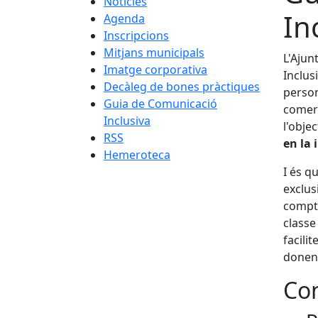
Notícies
In
Agenda
Inscripcions
Mitjans municipals
L'Ajun
Imatge corporativa
Inclus
Decàleg de bones pràctiques
person
Guia de Comunicació
comerç
Inclusiva
l'objec
RSS
en la 
Hemeroteca
I és q
exclus
compte
classe
facili
donen 
Con