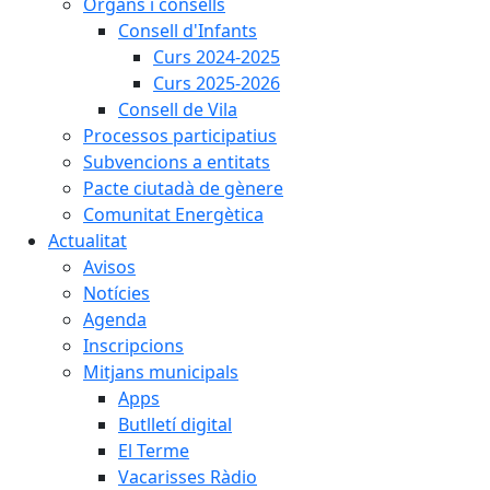
Òrgans i consells
Consell d'Infants
Curs 2024-2025
Curs 2025-2026
Consell de Vila
Processos participatius
Subvencions a entitats
Pacte ciutadà de gènere
Comunitat Energètica
Actualitat
Avisos
Notícies
Agenda
Inscripcions
Mitjans municipals
Apps
Butlletí digital
El Terme
Vacarisses Ràdio