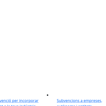
nscripcions actives
Següent
venció per incorporar
Subvencions a empreses,