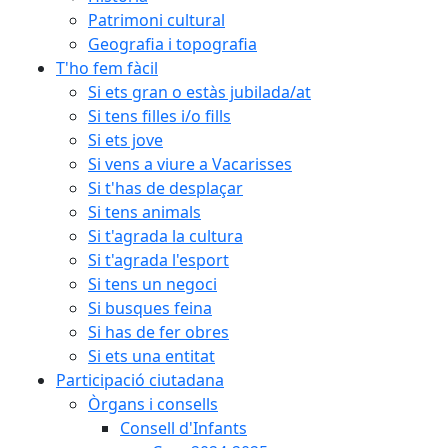
Patrimoni cultural
Geografia i topografia
T'ho fem fàcil
Si ets gran o estàs jubilada/at
Si tens filles i/o fills
Si ets jove
Si vens a viure a Vacarisses
Si t'has de desplaçar
Si tens animals
Si t'agrada la cultura
Si t'agrada l'esport
Si tens un negoci
Si busques feina
Si has de fer obres
Si ets una entitat
Participació ciutadana
Òrgans i consells
Consell d'Infants