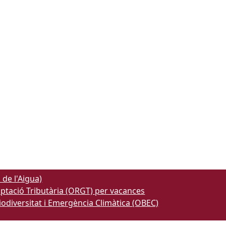
 de l'Aigua)
aptació Tributària (ORGT) per vacances
Biodiversitat i Emergència Climàtica (OBEC)