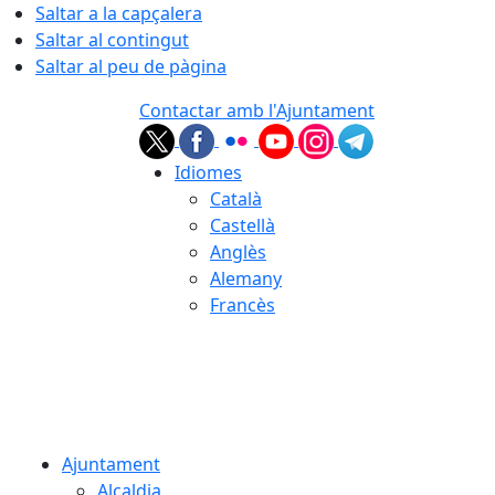
Saltar a la capçalera
Saltar al contingut
Saltar al peu de pàgina
Contactar amb l'Ajuntament
Idiomes
Català
Castellà
Anglès
Alemany
Francès
06.08.2026 | 01:04
Ajuntament
Alcaldia