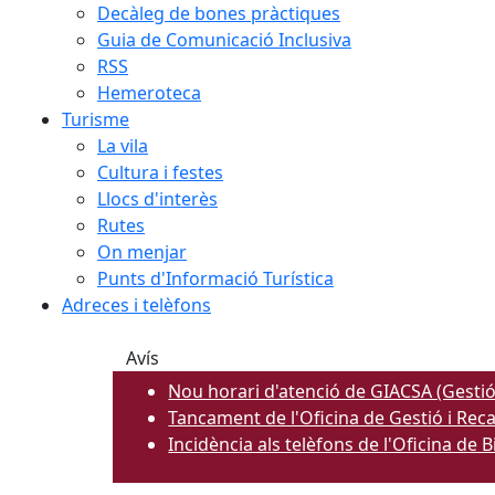
Decàleg de bones pràctiques
Guia de Comunicació Inclusiva
RSS
Hemeroteca
Turisme
La vila
Cultura i festes
Llocs d'interès
Rutes
On menjar
Punts d'Informació Turística
Adreces i telèfons
Avís
Nou horari d'atenció de GIACSA (Gestió
Tancament de l'Oficina de Gestió i Rec
Incidència als telèfons de l'Oficina de 