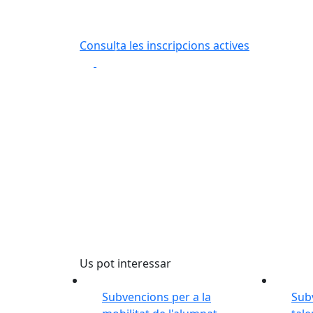
Consulta les i
Consulta les inscripcions actives
Anterior
Play
Play
Us pot interessar
Subvencions per a la
Sub