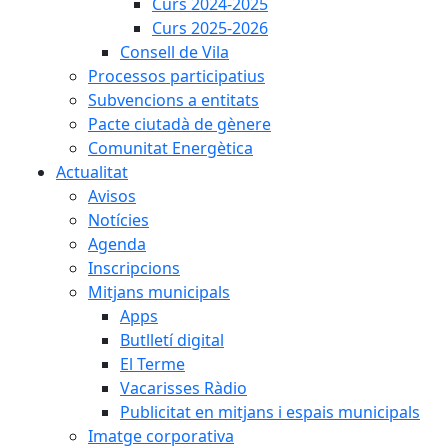
Curs 2024-2025
Curs 2025-2026
Consell de Vila
Processos participatius
Subvencions a entitats
Pacte ciutadà de gènere
Comunitat Energètica
Actualitat
Avisos
Notícies
Agenda
Inscripcions
Mitjans municipals
Apps
Butlletí digital
El Terme
Vacarisses Ràdio
Publicitat en mitjans i espais municipals
Imatge corporativa