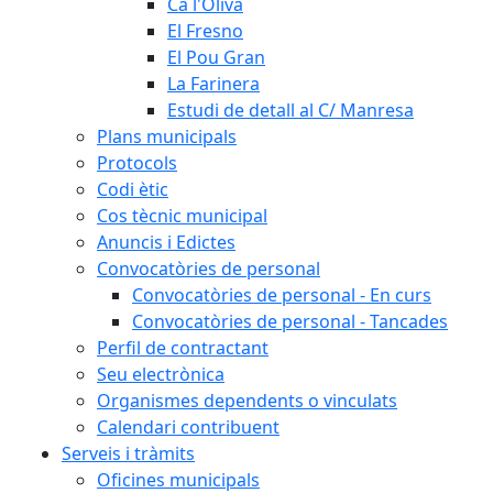
Ca l'Oliva
El Fresno
El Pou Gran
La Farinera
Estudi de detall al C/ Manresa
Plans municipals
Protocols
Codi ètic
Cos tècnic municipal
Anuncis i Edictes
Convocatòries de personal
Convocatòries de personal - En curs
Convocatòries de personal - Tancades
Perfil de contractant
Seu electrònica
Organismes dependents o vinculats
Calendari contribuent
Serveis i tràmits
Oficines municipals