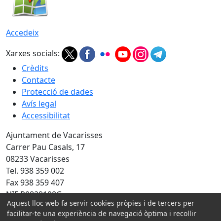
Accedeix
Xarxes socials:
Crèdits
Contacte
Protecció de dades
Avís legal
Accessibilitat
Ajuntament de Vacarisses
Carrer Pau Casals, 17
08233 Vacarisses
Tel. 938 359 002
Fax 938 359 407
NIF P0829100G
Aquest lloc web fa servir cookies pròpies i de tercers per
facilitar-te una experiència de navegació òptima i recollir
Amb la col·laboració de: