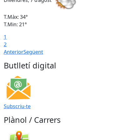
Divendres, 7 d’agost
D
T.Màx: 34°
T
T.Min: 21°
T
1
T
2
Anterior
Següent
Butlletí digital
Subscriu-te
Plànol / Carrers