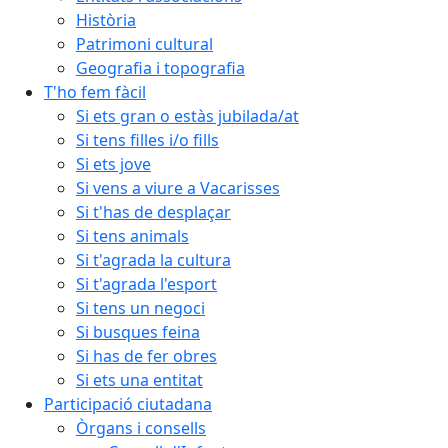
Història
Patrimoni cultural
Geografia i topografia
T'ho fem fàcil
Si ets gran o estàs jubilada/at
Si tens filles i/o fills
Si ets jove
Si vens a viure a Vacarisses
Si t'has de desplaçar
Si tens animals
Si t'agrada la cultura
Si t'agrada l'esport
Si tens un negoci
Si busques feina
Si has de fer obres
Si ets una entitat
Participació ciutadana
Òrgans i consells