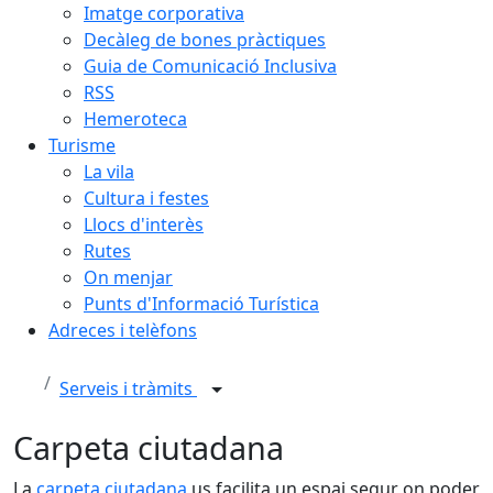
Imatge corporativa
Decàleg de bones pràctiques
Guia de Comunicació Inclusiva
RSS
Hemeroteca
Turisme
La vila
Cultura i festes
Llocs d'interès
Rutes
On menjar
Punts d'Informació Turística
Adreces i telèfons
Serveis i tràmits
Carpeta ciutadana
La
carpeta ciutadana
us facilita un espai segur on poder