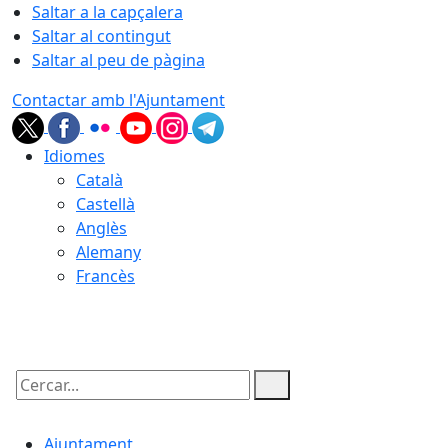
Saltar a la capçalera
Saltar al contingut
Saltar al peu de pàgina
Contactar amb l'Ajuntament
Idiomes
Català
Castellà
Anglès
Alemany
Francès
06.08.2026 | 19:14
Cercar:
Ajuntament