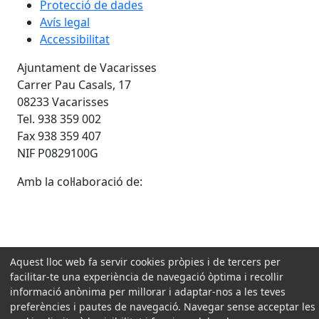
Protecció de dades
Avís legal
Accessibilitat
Ajuntament de Vacarisses
Carrer Pau Casals, 17
08233 Vacarisses
Tel. 938 359 002
Fax 938 359 407
NIF P0829100G
Amb la col·laboració de:
Aquest lloc web fa servir cookies pròpies i de tercers per
facilitar-te una experiència de navegació òptima i recollir
informació anònima per millorar i adaptar-nos a les teves
preferències i pautes de navegació. Navegar sense acceptar les