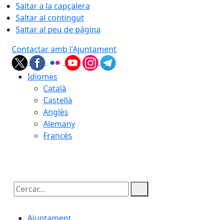
Saltar a la capçalera
Saltar al contingut
Saltar al peu de pàgina
Contactar amb l'Ajuntament
Idiomes
Català
Castellà
Anglès
Alemany
Francès
07.08.2026 | 21:27
Cercar:
Ajuntament