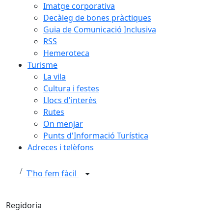
Imatge corporativa
Decàleg de bones pràctiques
Guia de Comunicació Inclusiva
RSS
Hemeroteca
Turisme
La vila
Cultura i festes
Llocs d'interès
Rutes
On menjar
Punts d'Informació Turística
Adreces i telèfons
T'ho fem fàcil
Regidoria