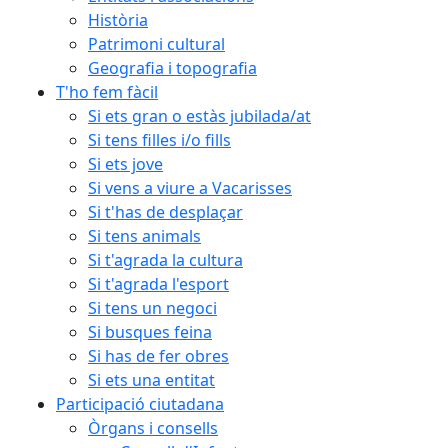
Història
Patrimoni cultural
Geografia i topografia
T'ho fem fàcil
Si ets gran o estàs jubilada/at
Si tens filles i/o fills
Si ets jove
Si vens a viure a Vacarisses
Si t'has de desplaçar
Si tens animals
Si t'agrada la cultura
Si t'agrada l'esport
Si tens un negoci
Si busques feina
Si has de fer obres
Si ets una entitat
Participació ciutadana
Òrgans i consells