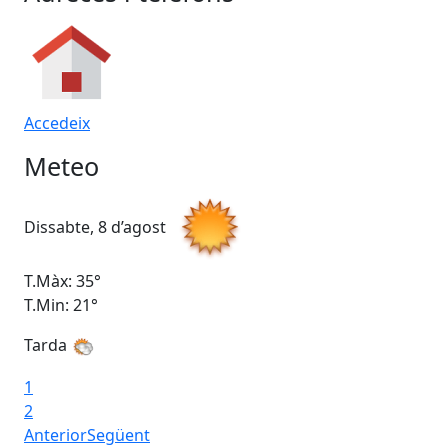
Accedeix
Meteo
Dissabte, 8 d’agost
Di
T.Màx: 35°
T.M
T.Min: 21°
T.M
Tarda
1
2
Anterior
Següent