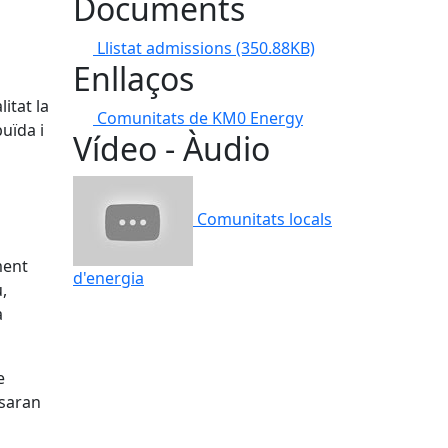
Documents
Llistat admissions
(350.88KB)
Enllaços
itat la
Comunitats de KM0 Energy
buïda i
Vídeo - Àudio
Comunitats locals
ment
d'energia
,
a
e
osaran