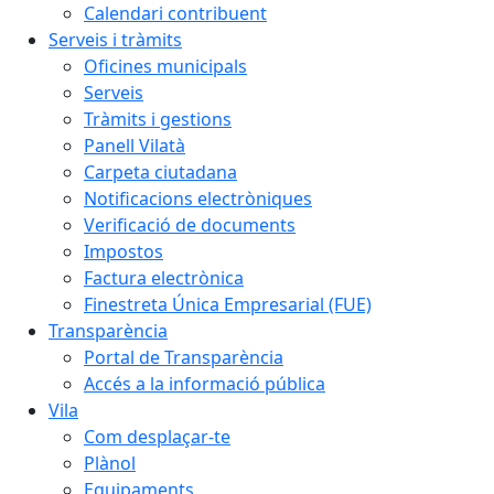
Calendari contribuent
Serveis i tràmits
Oficines municipals
Serveis
Tràmits i gestions
Panell Vilatà
Carpeta ciutadana
Notificacions electròniques
Verificació de documents
Impostos
Factura electrònica
Finestreta Única Empresarial (FUE)
Transparència
Portal de Transparència
Accés a la informació pública
Vila
Com desplaçar-te
Plànol
Equipaments