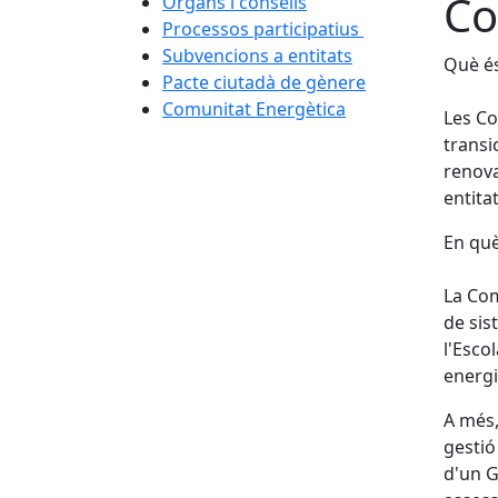
Co
Òrgans i consells
Processos participatius
Subvencions a entitats
Què é
Pacte ciutadà de gènere
Comunitat Energètica
Les Co
transi
renova
entita
En què
La Com
de sis
l'Esco
energi
A més,
gestió
d'un G