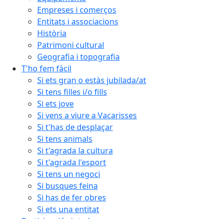
Empreses i comerços
Entitats i associacions
Història
Patrimoni cultural
Geografia i topografia
T'ho fem fàcil
Si ets gran o estàs jubilada/at
Si tens filles i/o fills
Si ets jove
Si vens a viure a Vacarisses
Si t'has de desplaçar
Si tens animals
Si t'agrada la cultura
Si t'agrada l'esport
Si tens un negoci
Si busques feina
Si has de fer obres
Si ets una entitat