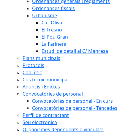
Ordenances generals i reglaments
Ordenances fiscals
Urbanisme
Ca l'Oliva
El Fresno
El Pou Gran
La Farinera
Estudi de detall al C/ Manresa
Plans municipals
Protocols
Codi ètic
Cos tècnic municipal
Anuncis i Edictes
Convocatòries de personal
Convocatòries de personal - En curs
Convocatòries de personal - Tancades
Perfil de contractant
Seu electrònica
Organismes dependents o vinculats