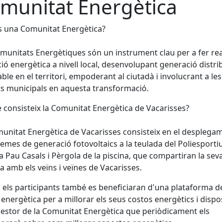
munitat Energètica
s una Comunitat Energètica?
munitats Energètiques són un instrument clau per a fer real
ció energètica a nivell local, desenvolupant generació distri
ble en el territori, empoderant al ciutadà i involucrant a les
ts municipals en aquesta transformació.
 consisteix la Comunitat Energètica de Vacarisses?
unitat Energètica de Vacarisses consisteix en el desplega
temes de generació fotovoltaics a la teulada del Poliesportiu
la Pau Casals i Pèrgola de la piscina, que compartiran la sev
a amb els veïns i veïnes de Vacarisses.
 els participants també es beneficiaran d'una plataforma d
 energètica per a millorar els seus costos energètics i disp
estor de la Comunitat Energètica que periòdicament els