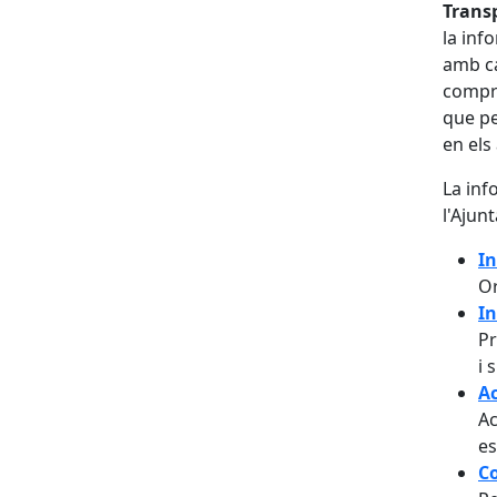
Trans
la inf
amb ca
compre
que pe
en els
La inf
l'Ajun
In
Or
In
Pr
i 
Ac
Ac
es
Co