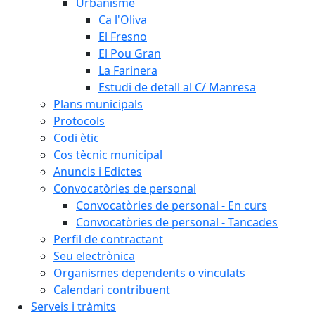
Urbanisme
Ca l'Oliva
El Fresno
El Pou Gran
La Farinera
Estudi de detall al C/ Manresa
Plans municipals
Protocols
Codi ètic
Cos tècnic municipal
Anuncis i Edictes
Convocatòries de personal
Convocatòries de personal - En curs
Convocatòries de personal - Tancades
Perfil de contractant
Seu electrònica
Organismes dependents o vinculats
Calendari contribuent
Serveis i tràmits