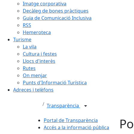
Imatge corporativa
Decàleg de bones pràctiques
Guia de Comunicació Inclusiva
RSS
Hemeroteca
Turisme
La vila
Cultura i festes
Llocs d'interès
Rutes
On menjar
Punts d'Informació Turística
Adreces i telèfons
Transparència
Po
Portal de Transparència
Accés a la informació pública