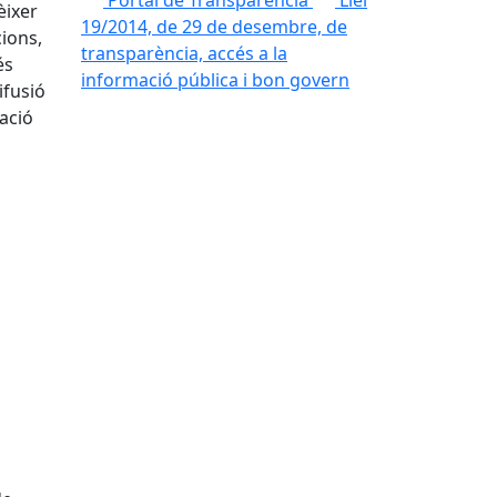
Portal de Transparència
Llei
èixer
19/2014, de 29 de desembre, de
cions,
transparència, accés a la
és
informació pública i bon govern
ifusió
pació