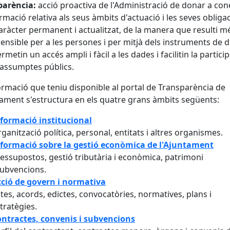
parència:
acció proactiva de l'Administració de donar a con
ormació relativa als seus àmbits d'actuació i les seves obliga
ràcter permanent i actualitzat, de la manera que resulti m
nsible per a les persones i per mitjà dels instruments de d
rmetin un accés ampli i fàcil a les dades i facilitin la partici
 assumptes públics.
ormació que teniu disponible al portal de Transparència de
tament s'estructura en els quatre grans àmbits següents:
formació institucional
ganització política, personal, entitats i altres organismes.
formació sobre la gestió econòmica de l'Ajuntament
essupostos, gestió tributària i econòmica, patrimoni
subvencions.
ció de govern i normativa
tes, acords, edictes, convocatòries, normatives, plans i
tratègies.
ntractes, convenis i subvencions