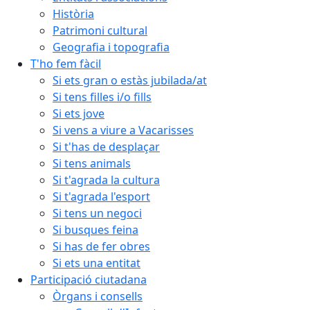
Història
Patrimoni cultural
Geografia i topografia
T'ho fem fàcil
Si ets gran o estàs jubilada/at
Si tens filles i/o fills
Si ets jove
Si vens a viure a Vacarisses
Si t'has de desplaçar
Si tens animals
Si t'agrada la cultura
Si t'agrada l'esport
Si tens un negoci
Si busques feina
Si has de fer obres
Si ets una entitat
Participació ciutadana
Òrgans i consells