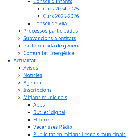
Consell d'Infants
Curs 2024-2025
Curs 2025-2026
Consell de Vila
Processos participatius
Subvencions a entitats
Pacte ciutadà de gènere
Comunitat Energètica
Actualitat
Avisos
Notícies
Agenda
Inscripcions
Mitjans municipals
Apps
Butlletí digital
El Terme
Vacarisses Ràdio
Publicitat en mitjans i espais municipals