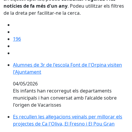
notícies de fa més d'un any
. Podeu utilitzar els filtres
de la dreta per facilitar-ne la cerca.
196
Alumnes de 3r de l'escola Font de l'Orpina visiten l'A
Alumnes de 3r de l'escola Font de l'Orpina visiten
l'Ajuntament
04/05/2026
Els infants han recorregut els departaments
municipals i han conversat amb l'alcalde sobre
l'origen de Vacarisses
Es recullen les al·legacions veïnals per millorar els pro
Es recullen les al·legacions veïnals per millorar els
projectes de Ca l'Oliva, El Fresno i El Pou Gran