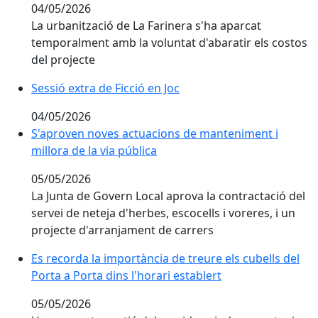
04/05/2026
La urbanització de La Farinera s'ha aparcat
temporalment amb la voluntat d'abaratir els costos
del projecte
Sessió extra de Ficció en Joc
Sessió extra de Ficció en Joc
04/05/2026
S'aproven noves actuacions de manteniment i millora 
S'aproven noves actuacions de manteniment i
millora de la via pública
05/05/2026
La Junta de Govern Local aprova la contractació del
servei de neteja d'herbes, escocells i voreres, i un
projecte d'arranjament de carrers
Es recorda la importància de treure els cubells del Por
Es recorda la importància de treure els cubells del
Porta a Porta dins l'horari establert
05/05/2026