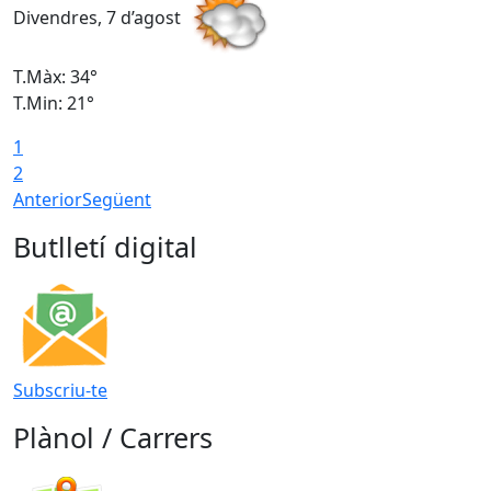
Divendres, 7 d’agost
D
T.Màx: 34°
T
T.Min: 21°
T
1
T
2
Anterior
Següent
Butlletí digital
Subscriu-te
Plànol / Carrers