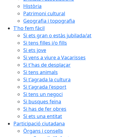
Història
Patrimoni cultural
Geografia i topografia
T'ho fem fàcil
Si ets gran o estàs jubilada/at
Si tens filles i/o fills
Si ets jove
Si vens a viure a Vacarisses
Si t'has de desplaçar
Si tens animals
Si t'agrada la cultura
Si t'agrada l'esport
Si tens un negoci
Si busques feina
Si has de fer obres
Si ets una entitat
Participació ciutadana
Òrgans i consells