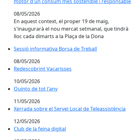
motor d'un consum més sostenible i responsable
08/05/2026
En aquest context, el proper 19 de maig,
s'inaugurarà el nou mercat setmanal, que tindrà
lloc cada dimarts a la Plaça de la Dona
Sessió informativa Borsa de Treball
Sessió informativa Borsa de Treball
08/05/2026
Redescobrint Vacarisses
Redescobrint Vacarisses
10/05/2026
Quinto de tot l'any
Quinto de tot l'any
11/05/2026
Xerrada sobre el Servei Local de Teleassistència
Xerrada sobre el Servei Local de Teleassistència
12/05/2026
Club de la feina digital
Club de la feina digital