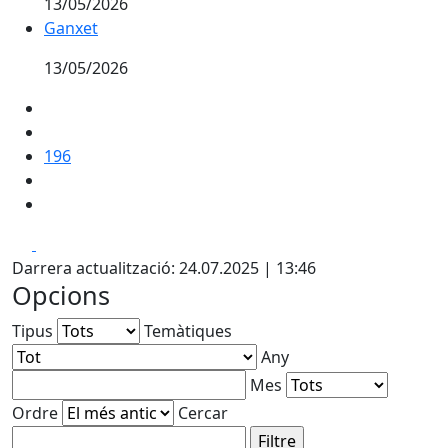
13/05/2026
Ganxet
Ganxet
13/05/2026
196
Facebook
X
Darrera actualització: 24.07.2025 | 13:46
Opcions
Tipus
Temàtiques
Any
Mes
Ordre
Cercar