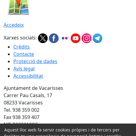
Accedeix
Xarxes socials:
Crèdits
Contacte
Protecció de dades
Avís legal
Accessibilitat
Ajuntament de Vacarisses
Carrer Pau Casals, 17
08233 Vacarisses
Tel. 938 359 002
Fax 938 359 407
NIF P0829100G
Aquest lloc web fa servir cookies pròpies i de tercers per