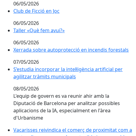
06/05/2026
Club de Ficció en Joc
Club de Ficció en Joc
06/05/2026
Taller «Què fem avui?»
Taller «Què fem avui?»
06/05/2026
Xerrada sobre autoprotecció en incendis forestals
Xerrada sobre autoprotecció en incendis forestals
07/05/2026
S’estudia incorporar la intel·ligència artificial per agil
S’estudia incorporar la intel·ligència artificial per
agilitzar tràmits municipals
08/05/2026
L'equip de govern es va reunir ahir amb la
Diputació de Barcelona per analitzar possibles
aplicacions de la IA, especialment en l'àrea
d'Urbanisme
Vacarisses reivindica el comerç de proximitat com a
Vacarisses reivindica el comerç de proximitat com a