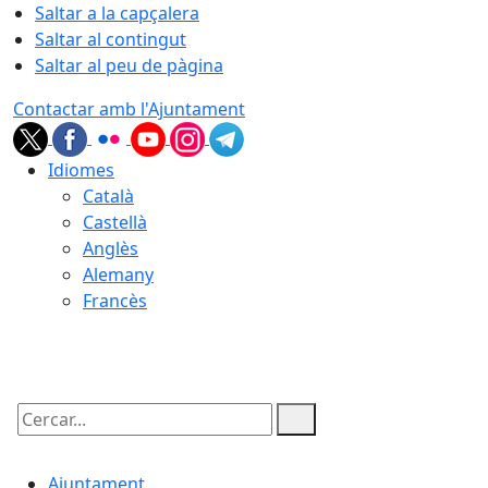
Saltar a la capçalera
Saltar al contingut
Saltar al peu de pàgina
Contactar amb l'Ajuntament
Idiomes
Català
Castellà
Anglès
Alemany
Francès
07.08.2026 | 06:10
Cercar:
Ajuntament