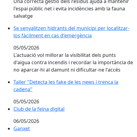
Una correcta gestió dels residus ajuda a mantenir
l'espai públic net i evita incidències amb la fauna
salvatge
Se senyalitzen hidrants del municipi per localitzar-lo
Se senyalitzen hidrants del municipi per localitzar-
los fàcilment en cas d'emergència
05/05/2026
L'actuació vol millorar la visibilitat dels punts
d'aigua contra incendis i recordar la importància de
no aparcar-hi al damunt ni dificultar-ne l'accés
Taller "Detecta les fake de les news i trenca la cadena
Taller "Detecta les fake de les news i trenca la
cadena"
05/05/2026
Club de la feina digital
Club de la feina digital
06/05/2026
Ganxet
Ganxet