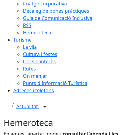
Imatge corporativa
Decàleg de bones pràctiques
Guia de Comunicació Inclusiva
RSS
Hemeroteca
Turisme
La vila
Cultura i festes
Llocs d'interès
Rutes
On menjar
Punts d'Informació Turística
Adreces i telèfons
Actualitat
Hemeroteca
En aquest apartat, podeu
consultar l'agenda i les