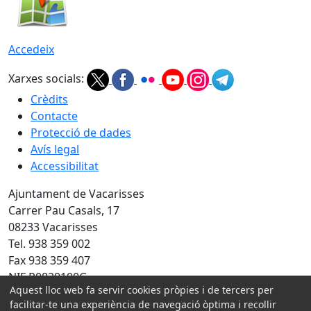
Accedeix
Xarxes socials:
Crèdits
Contacte
Protecció de dades
Avís legal
Accessibilitat
Ajuntament de Vacarisses
Carrer Pau Casals, 17
08233 Vacarisses
Tel. 938 359 002
Fax 938 359 407
NIF P0829100G
Aquest lloc web fa servir cookies pròpies i de tercers per
Amb la col·laboració de:
facilitar-te una experiència de navegació òptima i recollir