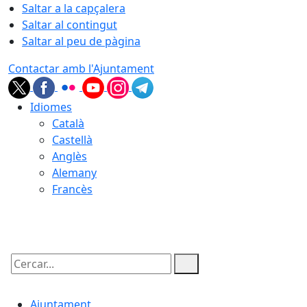
Saltar a la capçalera
Saltar al contingut
Saltar al peu de pàgina
Contactar amb l'Ajuntament
Idiomes
Català
Castellà
Anglès
Alemany
Francès
08.08.2026 | 00:08
Cercar:
Ajuntament