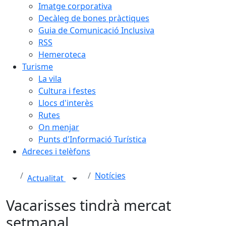
Imatge corporativa
Decàleg de bones pràctiques
Guia de Comunicació Inclusiva
RSS
Hemeroteca
Turisme
La vila
Cultura i festes
Llocs d'interès
Rutes
On menjar
Punts d'Informació Turística
Adreces i telèfons
Notícies
Actualitat
Vacarisses tindrà mercat
setmanal