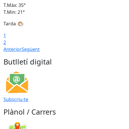
T.Màx: 35°
T
T.Min: 21°
T
Tarda
1
2
Anterior
Següent
Butlletí digital
Subscriu-te
Plànol / Carrers