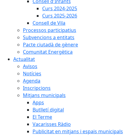
Consell d'Infants
Curs 2024-2025
Curs 2025-2026
Consell de Vila
Processos participatius
Subvencions a entitats
Pacte ciutadà de gènere
Comunitat Energètica
Actualitat
Avisos
Notícies
Agenda
Inscripcions
Mitjans municipals
Apps
Butlletí digital
El Terme
Vacarisses Ràdio
Publicitat en mitjans i espais municipals