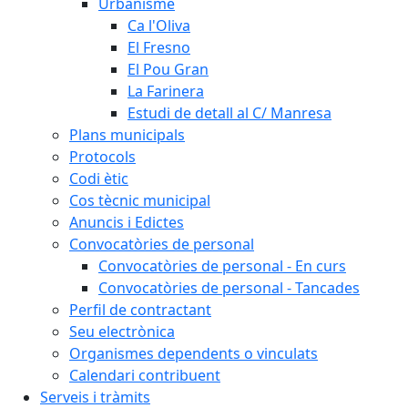
Urbanisme
Ca l'Oliva
El Fresno
El Pou Gran
La Farinera
Estudi de detall al C/ Manresa
Plans municipals
Protocols
Codi ètic
Cos tècnic municipal
Anuncis i Edictes
Convocatòries de personal
Convocatòries de personal - En curs
Convocatòries de personal - Tancades
Perfil de contractant
Seu electrònica
Organismes dependents o vinculats
Calendari contribuent
Serveis i tràmits