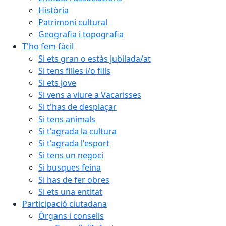
Història
Patrimoni cultural
Geografia i topografia
T'ho fem fàcil
Si ets gran o estàs jubilada/at
Si tens filles i/o fills
Si ets jove
Si vens a viure a Vacarisses
Si t'has de desplaçar
Si tens animals
Si t'agrada la cultura
Si t'agrada l'esport
Si tens un negoci
Si busques feina
Si has de fer obres
Si ets una entitat
Participació ciutadana
Òrgans i consells