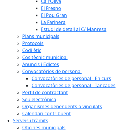
Ca l'Oliva
El Fresno
El Pou Gran
La Farinera
Estudi de detall al C/ Manresa
Plans municipals
Protocols
Codi ètic
Cos tècnic municipal
Anuncis i Edictes
Convocatòries de personal
Convocatòries de personal - En curs
Convocatòries de personal - Tancades
Perfil de contractant
Seu electrònica
Organismes dependents o vinculats
Calendari contribuent
Serveis i tràmits
Oficines municipals