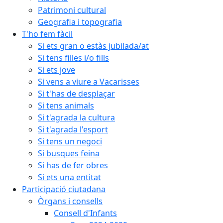
Patrimoni cultural
Geografia i topografia
T'ho fem fàcil
Si ets gran o estàs jubilada/at
Si tens filles i/o fills
Si ets jove
Si vens a viure a Vacarisses
Si t'has de desplaçar
Si tens animals
Si t'agrada la cultura
Si t'agrada l'esport
Si tens un negoci
Si busques feina
Si has de fer obres
Si ets una entitat
Participació ciutadana
Òrgans i consells
Consell d'Infants