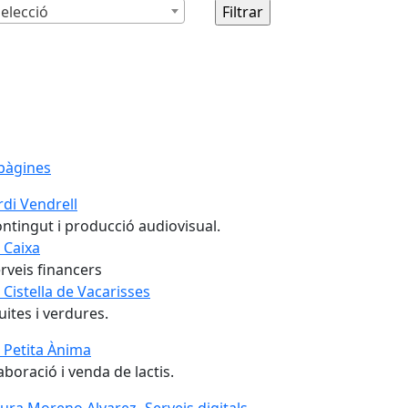
elecció
pàgines
rdi Vendrell
ntingut i producció audiovisual.
 Caixa
rveis financers
 Cistella de Vacarisses
uites i verdures.
 Petita Ànima
aboració i venda de lactis.