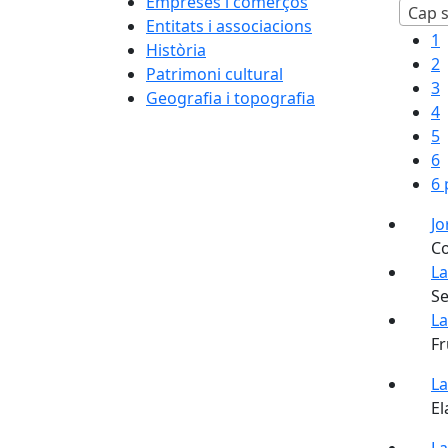
Empreses i comerços
Cap s
Entitats i associacions
1
Història
2
Patrimoni cultural
3
Geografia i topografia
4
5
6
6 
Jo
Co
La
Se
La
Fr
La
El