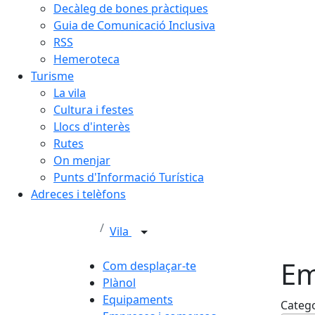
Decàleg de bones pràctiques
Guia de Comunicació Inclusiva
RSS
Hemeroteca
Turisme
La vila
Cultura i festes
Llocs d'interès
Rutes
On menjar
Punts d'Informació Turística
Adreces i telèfons
Vila
Em
Com desplaçar-te
Plànol
Equipaments
Categ