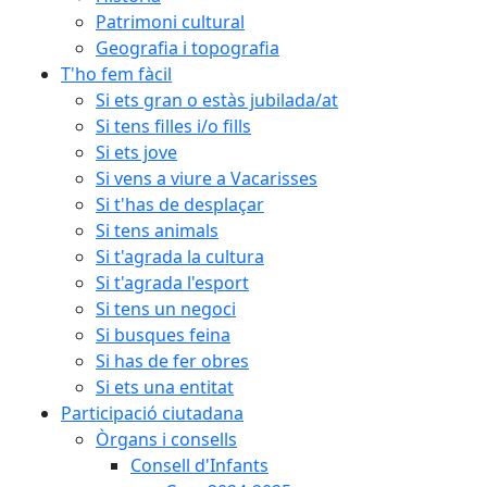
Patrimoni cultural
Geografia i topografia
T'ho fem fàcil
Si ets gran o estàs jubilada/at
Si tens filles i/o fills
Si ets jove
Si vens a viure a Vacarisses
Si t'has de desplaçar
Si tens animals
Si t'agrada la cultura
Si t'agrada l'esport
Si tens un negoci
Si busques feina
Si has de fer obres
Si ets una entitat
Participació ciutadana
Òrgans i consells
Consell d'Infants