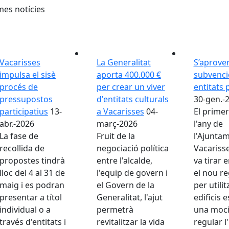
mes notícies
Vacarisses
La Generalitat
S’aproven
impulsa el sisè
aporta 400.000 €
subvenci
procés de
per crear un viver
entitats 
pressupostos
d'entitats culturals
30-gen.-
participatius
13-
a Vacarisses
04-
El primer
abr.-2026
març-2026
l'any de
La fase de
Fruit de la
l'Ajunta
recollida de
negociació política
Vacariss
propostes tindrà
entre l'alcalde,
va tirar 
lloc del 4 al 31 de
l'equip de govern i
el nou r
maig i es podran
el Govern de la
per utilit
presentar a títol
Generalitat, l'ajut
edificis e
individual o a
permetrà
una moci
través d'entitats i
revitalitzar la vida
regular l