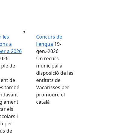
 les
Concurs de
ons a
llengua
19-
per a 2026
gen.-2026
2026
Un recurs
 ple de
municipal a
disposició de les
ment de
entitats de
es també
Vacarisses per
endavant
promoure el
eglament
català
zar els
scolars i
ó per
'ús de