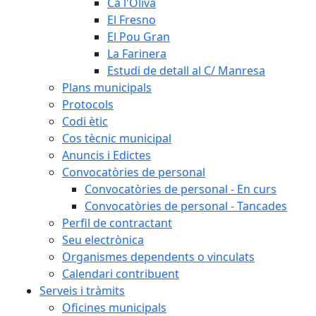
Ca l'Oliva
El Fresno
El Pou Gran
La Farinera
Estudi de detall al C/ Manresa
Plans municipals
Protocols
Codi ètic
Cos tècnic municipal
Anuncis i Edictes
Convocatòries de personal
Convocatòries de personal - En curs
Convocatòries de personal - Tancades
Perfil de contractant
Seu electrònica
Organismes dependents o vinculats
Calendari contribuent
Serveis i tràmits
Oficines municipals