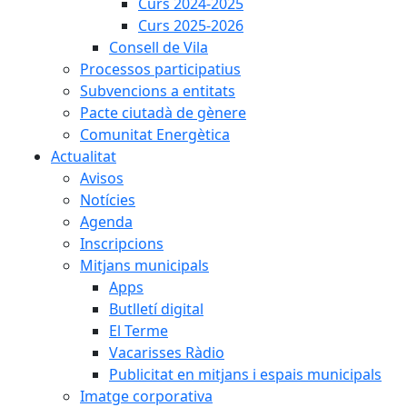
Curs 2024-2025
Curs 2025-2026
Consell de Vila
Processos participatius
Subvencions a entitats
Pacte ciutadà de gènere
Comunitat Energètica
Actualitat
Avisos
Notícies
Agenda
Inscripcions
Mitjans municipals
Apps
Butlletí digital
El Terme
Vacarisses Ràdio
Publicitat en mitjans i espais municipals
Imatge corporativa