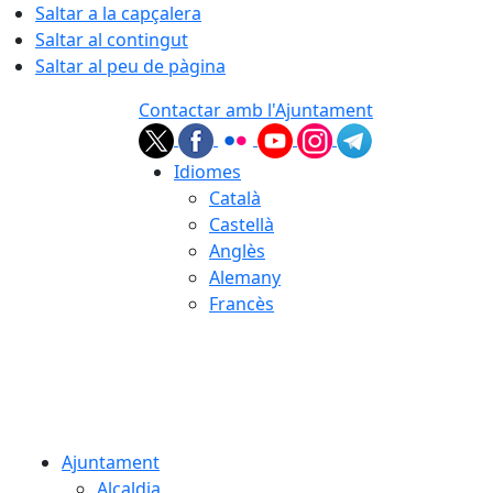
Saltar a la capçalera
Saltar al contingut
Saltar al peu de pàgina
Contactar amb l'Ajuntament
Idiomes
Català
Castellà
Anglès
Alemany
Francès
07.08.2026 | 02:41
Ajuntament
Alcaldia