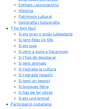
Entitats i associacions
Història
Patrimoni cultural
Geografia i topografia
T'ho fem fàcil
Si ets gran o estàs jubilada/at
Si tens filles i/o fills
Si ets jove
Si vens a viure a Vacarisses
Si t'has de desplaçar
Si tens animals
Si t'agrada la cultura
Si t'agrada l'esport
Si tens un negoci
Si busques feina
Si has de fer obres
Si ets una entitat
Participació ciutadana