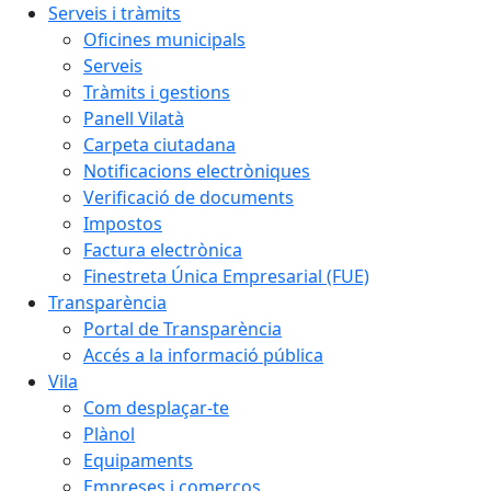
Serveis i tràmits
Oficines municipals
Serveis
Tràmits i gestions
Panell Vilatà
Carpeta ciutadana
Notificacions electròniques
Verificació de documents
Impostos
Factura electrònica
Finestreta Única Empresarial (FUE)
Transparència
Portal de Transparència
Accés a la informació pública
Vila
Com desplaçar-te
Plànol
Equipaments
Empreses i comerços