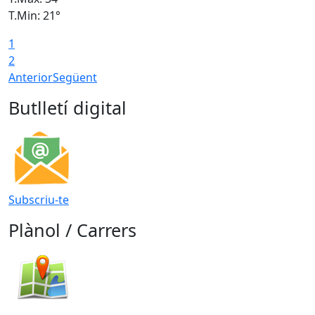
T.Min: 21°
T
1
T
2
Anterior
Següent
Butlletí digital
Subscriu-te
Plànol / Carrers