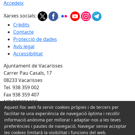
Accedeix
Xarxes socials:
Crèdits
Contacte
Protecció de dades
Avís legal
Accessibilitat
Ajuntament de Vacarisses
Carrer Pau Casals, 17
08233 Vacarisses
Tel. 938 359 002
Fax 938 359 407
NIF P0829100G
Aquest lloc web fa servir cookies pròpies i de tercers per
facilitar-te una experiència de navegació òptima i recollir
Amb la col·laboració de:
informació anònima per millorar i adaptar-nos a les teves
preferències i pautes de navegació. Navegar sense acceptar
les cookies limitarà la visibilitat i funcions del web.