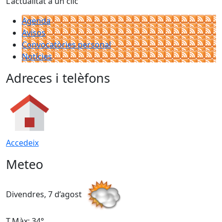
L'actualitat a un clic
Agenda
Avisos
Convocatòries personal
Notícies
Adreces i telèfons
Accedeix
Meteo
Divendres, 7 d’agost
D
T.Màx: 34°
T