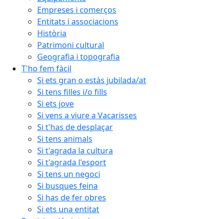
Empreses i comerços
Entitats i associacions
Història
Patrimoni cultural
Geografia i topografia
T'ho fem fàcil
Si ets gran o estàs jubilada/at
Si tens filles i/o fills
Si ets jove
Si vens a viure a Vacarisses
Si t'has de desplaçar
Si tens animals
Si t'agrada la cultura
Si t'agrada l'esport
Si tens un negoci
Si busques feina
Si has de fer obres
Si ets una entitat