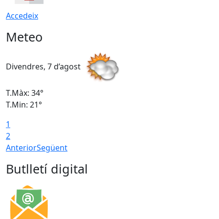
Accedeix
Meteo
Divendres, 7 d’agost
D
T.Màx: 34°
T
T.Min: 21°
T
1
T
2
Anterior
Següent
Butlletí digital