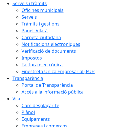
Serveis i tràmits
Oficines municipals
Serveis
Tràmits i gestions
Panell Vilatà
Carpeta ciutadana
Notificacions electròniques
Verificació de documents
Impostos
Factura electrònica
Finestreta Única Empresarial (FUE)
Transparència
Portal de Transparència
Accés a la informació pública
Vila
Com desplaçar-te
Plànol
Equipaments
Empreses i comerços