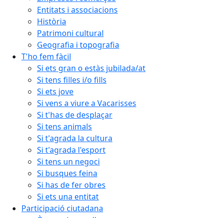
Entitats i associacions
Història
Patrimoni cultural
Geografia i topografia
T'ho fem fàcil
Si ets gran o estàs jubilada/at
Si tens filles i/o fills
Si ets jove
Si vens a viure a Vacarisses
Si t'has de desplaçar
Si tens animals
Si t'agrada la cultura
Si t'agrada l'esport
Si tens un negoci
Si busques feina
Si has de fer obres
Si ets una entitat
Participació ciutadana