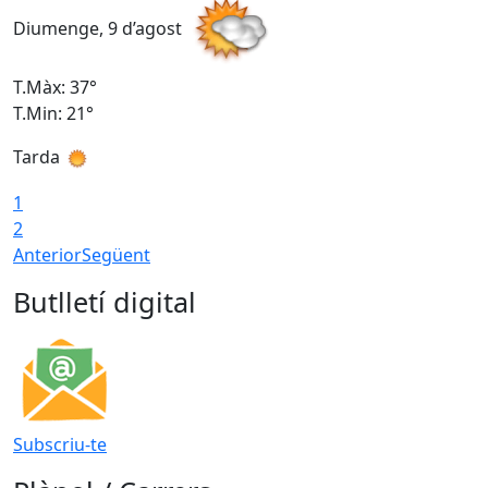
Diumenge, 9 d’agost
D
T.Màx: 37°
T
T.Min: 21°
T
Tarda
T
1
2
Anterior
Següent
Butlletí digital
Subscriu-te