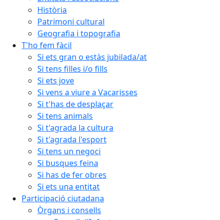
Història
Patrimoni cultural
Geografia i topografia
T'ho fem fàcil
Si ets gran o estàs jubilada/at
Si tens filles i/o fills
Si ets jove
Si vens a viure a Vacarisses
Si t'has de desplaçar
Si tens animals
Si t'agrada la cultura
Si t'agrada l'esport
Si tens un negoci
Si busques feina
Si has de fer obres
Si ets una entitat
Participació ciutadana
Òrgans i consells