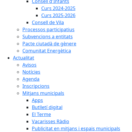
Consell d'Infants
Curs 2024-2025
Curs 2025-2026
Consell de Vila
Processos participatius
Subvencions a entitats
Pacte ciutadà de gènere
Comunitat Energètica
Actualitat
Avisos
Notícies
Agenda
Inscripcions
Mitjans municipals
Apps
Butlletí digital
El Terme
Vacarisses Ràdio
Publicitat en mitjans i espais municipals