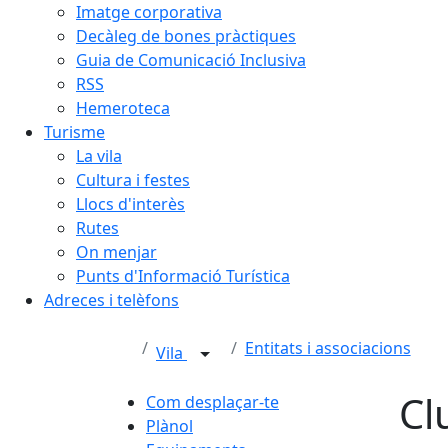
Imatge corporativa
Decàleg de bones pràctiques
Guia de Comunicació Inclusiva
RSS
Hemeroteca
Turisme
La vila
Cultura i festes
Llocs d'interès
Rutes
On menjar
Punts d'Informació Turística
Adreces i telèfons
Entitats i associacions
Vila
Cl
Com desplaçar-te
Plànol