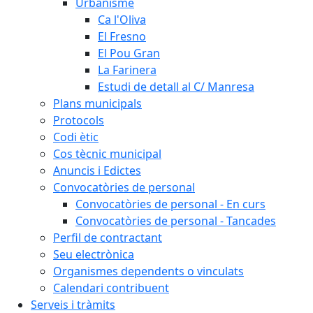
Urbanisme
Ca l'Oliva
El Fresno
El Pou Gran
La Farinera
Estudi de detall al C/ Manresa
Plans municipals
Protocols
Codi ètic
Cos tècnic municipal
Anuncis i Edictes
Convocatòries de personal
Convocatòries de personal - En curs
Convocatòries de personal - Tancades
Perfil de contractant
Seu electrònica
Organismes dependents o vinculats
Calendari contribuent
Serveis i tràmits