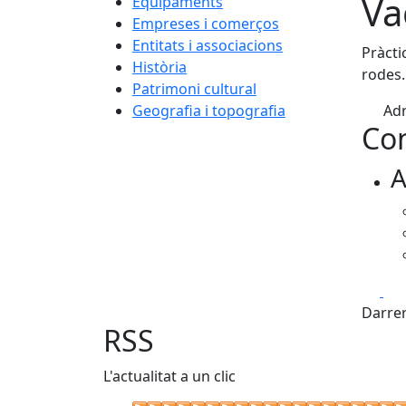
Va
Equipaments
Empreses i comerços
Entitats i associacions
Pràcti
Història
rodes.
Patrimoni cultural
Geografia i topografia
Adr
Con
A
Fa
Darrer
RSS
L'actualitat a un clic