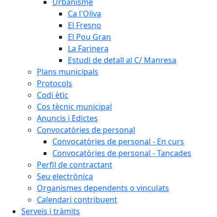
Urbanisme
Ca l'Oliva
El Fresno
El Pou Gran
La Farinera
Estudi de detall al C/ Manresa
Plans municipals
Protocols
Codi ètic
Cos tècnic municipal
Anuncis i Edictes
Convocatòries de personal
Convocatòries de personal - En curs
Convocatòries de personal - Tancades
Perfil de contractant
Seu electrònica
Organismes dependents o vinculats
Calendari contribuent
Serveis i tràmits