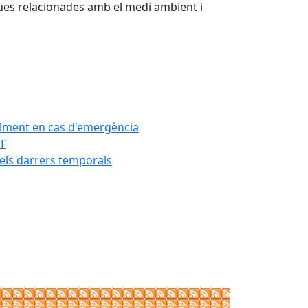
asques relacionades amb el medi ambient i
àcilment en cas d'emergència
DF
dels darrers temporals