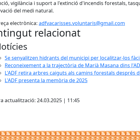
ció, vigilància i suport a l'extinció d'incendis forestals, t
vació del medi natural.
eça electrònica:
adfvacarisses.voluntaris@gmail.com
tingut relacionat
otícies
Se senyalitzen hidrants del municipi per localitzar-los f
Reconeixement a la trajectòria de Marià Masana dins l'A
L'ADF retira arbres caiguts als camins forestals després 
L'ADF presenta la memòria de 2025
cebook
X
a actualització: 24.03.2025 | 11:45