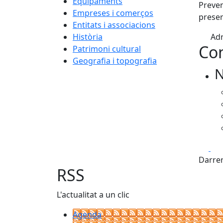
Equipaments
Preven
Empreses i comerços
preser
Entitats i associacions
Història
Adr
Con
Patrimoni cultural
Geografia i topografia
N
Fa
Darrer
RSS
L'actualitat a un clic
Agenda