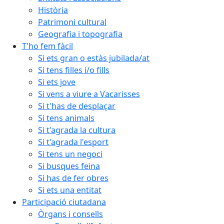
Història
Patrimoni cultural
Geografia i topografia
T'ho fem fàcil
Si ets gran o estàs jubilada/at
Si tens filles i/o fills
Si ets jove
Si vens a viure a Vacarisses
Si t'has de desplaçar
Si tens animals
Si t'agrada la cultura
Si t'agrada l'esport
Si tens un negoci
Si busques feina
Si has de fer obres
Si ets una entitat
Participació ciutadana
Òrgans i consells