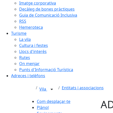
Imatge corporativa
Decàleg de bones pràctiques
Guia de Comunicació Inclusiva
RSS
Hemeroteca
Turisme
La vila
Cultura i festes
Llocs d'interès
Rutes
On menjar
Punts d'Informació Turística
Adreces i telèfons
Entitats i associacions
Vila
A
Com desplaçar-te
Plànol