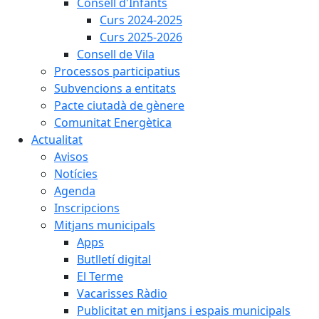
Consell d'Infants
Curs 2024-2025
Curs 2025-2026
Consell de Vila
Processos participatius
Subvencions a entitats
Pacte ciutadà de gènere
Comunitat Energètica
Actualitat
Avisos
Notícies
Agenda
Inscripcions
Mitjans municipals
Apps
Butlletí digital
El Terme
Vacarisses Ràdio
Publicitat en mitjans i espais municipals