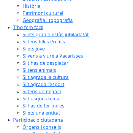
Història
Patrimoni cultural
Geografia i topografia
T'ho fem fàcil
Si ets gran o estàs jubilada/at
Si tens filles i/o fills
Si ets jove
Si vens a viure a Vacarisses
Si t'has de desplaçar
Si tens animals
Si t'agrada la cultura
Si t'agrada l'esport
Si tens un negoci
Si busques feina
Si has de fer obres
Si ets una entitat
Participació ciutadana
Òrgans i consells