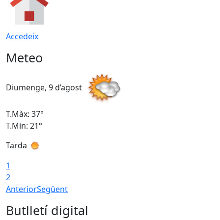
Accedeix
Meteo
Diumenge, 9 d’agost
D
T.Màx: 37°
T
T.Min: 21°
T
Tarda
T
1
2
Anterior
Següent
Butlletí digital