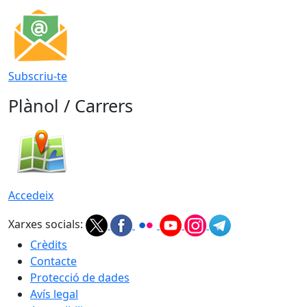
Subscriu-te
Plànol / Carrers
Accedeix
Xarxes socials:
Crèdits
Contacte
Protecció de dades
Avís legal