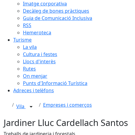
Imatge corporativa
Decàleg de bones pràctiques
Guia de Comunicació Inclusiva
RSS
Hemeroteca
Turisme
La vila
Cultura i festes
Llocs d'interès
Rutes
On menjar
Punts d'Informació Turística
Adreces i telèfons
Empreses i comerços
Vila
Jardiner Lluc Cardellach Santos
Treballs de jardineria i forestals.