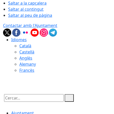
Saltar a la capçalera
Saltar al contingut
Saltar al peu de pàgina
Contactar amb l'Ajuntament
Idiomes
Català
Castellà
Anglès
Alemany
Francès
08.08.2026 | 21:43
Cercar:
Ajuntament