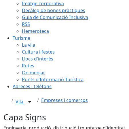
Imatge corporativa
Decàleg de bones pràctiques
Guia de Comunicació Inclusiva
RSS
Hemeroteca
Turisme
La vila
Cultura i festes
Llocs d'interès
Rutes
On menjar
Punts d'Informació Turística
Adreces i telèfons
Empreses i comerços
Vila
Capa Signs
Enginyeria, producció, distribució i muntatge d'identitat