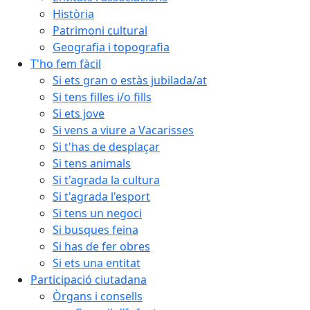
Història
Patrimoni cultural
Geografia i topografia
T'ho fem fàcil
Si ets gran o estàs jubilada/at
Si tens filles i/o fills
Si ets jove
Si vens a viure a Vacarisses
Si t'has de desplaçar
Si tens animals
Si t'agrada la cultura
Si t'agrada l'esport
Si tens un negoci
Si busques feina
Si has de fer obres
Si ets una entitat
Participació ciutadana
Òrgans i consells