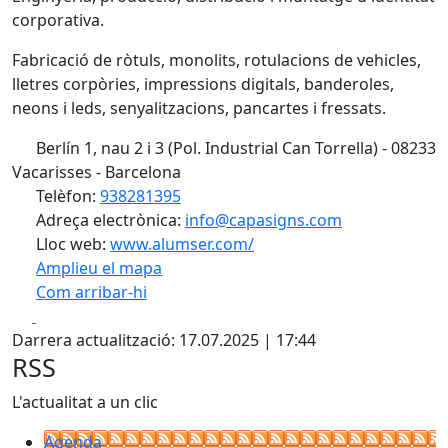
corporativa.
Fabricació de ròtuls, monolits, rotulacions de vehicles,
lletres corpòries, impressions digitals, banderoles,
neons i leds, senyalitzacions, pancartes i fressats.
Berlín 1, nau 2 i 3 (Pol. Industrial Can Torrella) - 08233
Vacarisses - Barcelona
Telèfon:
938281395
Adreça electrònica:
info@capasigns.com
Lloc web:
www.alumser.com/
Amplieu el mapa
Com arribar-hi
Leaflet
| ©
OpenStreetMap
contributors
Facebook
X
+
Darrera actualització: 17.07.2025 | 17:44
−
RSS
L'actualitat a un clic
Agenda