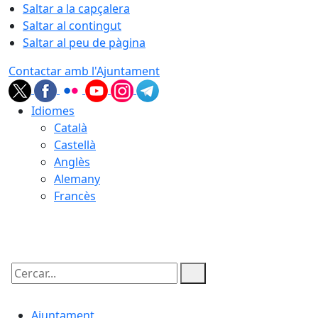
Saltar a la capçalera
Saltar al contingut
Saltar al peu de pàgina
Contactar amb l'Ajuntament
Idiomes
Català
Castellà
Anglès
Alemany
Francès
06.08.2026 | 06:19
Cercar:
Ajuntament