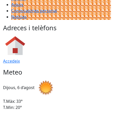
Avisos
Convocatòries personal
Notícies
Adreces i telèfons
Accedeix
Meteo
Dijous, 6 d’agost
D
T.Màx: 33°
T
T.Min: 20°
T