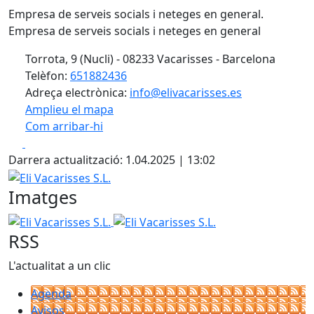
Empresa de serveis socials i neteges en general.
Empresa de serveis socials i neteges en general
Torrota, 9 (Nucli) - 08233 Vacarisses - Barcelona
Telèfon:
651882436
Adreça electrònica:
info@elivacarisses.es
Amplieu el mapa
Com arribar-hi
Leaflet
| ©
OpenStreetMap
contributors
Facebook
X
+
Darrera actualització: 1.04.2025 | 13:02
−
Eli Vacarisses S.L.
Imatges
Eli Vacarisses S.L.
Eli Vacarisses S.L.
RSS
L'actualitat a un clic
Agenda
Avisos