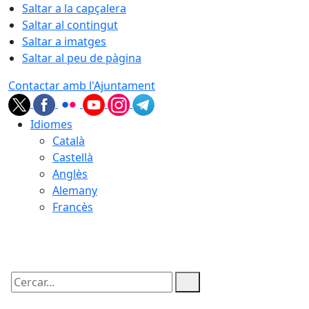
Saltar a la capçalera
Saltar al contingut
Saltar a imatges
Saltar al peu de pàgina
Contactar amb l'Ajuntament
Idiomes
Català
Castellà
Anglès
Alemany
Francès
08.08.2026 | 19:14
Cercar: