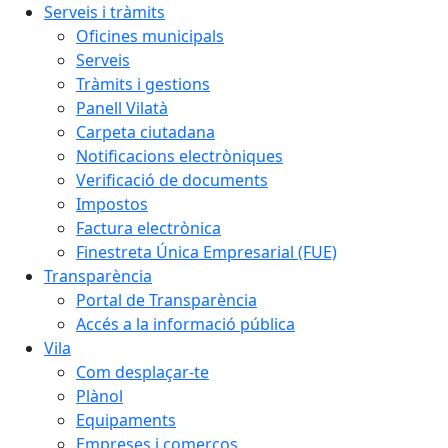
Serveis i tràmits
Oficines municipals
Serveis
Tràmits i gestions
Panell Vilatà
Carpeta ciutadana
Notificacions electròniques
Verificació de documents
Impostos
Factura electrònica
Finestreta Única Empresarial (FUE)
Transparència
Portal de Transparència
Accés a la informació pública
Vila
Com desplaçar-te
Plànol
Equipaments
Empreses i comerços