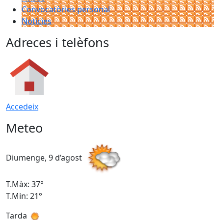
Convocatòries personal
Notícies
Adreces i telèfons
Accedeix
Meteo
Diumenge, 9 d’agost
D
T.Màx: 37°
T
T.Min: 21°
T
Tarda
T