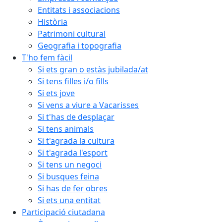
Entitats i associacions
Història
Patrimoni cultural
Geografia i topografia
T'ho fem fàcil
Si ets gran o estàs jubilada/at
Si tens filles i/o fills
Si ets jove
Si vens a viure a Vacarisses
Si t'has de desplaçar
Si tens animals
Si t'agrada la cultura
Si t'agrada l'esport
Si tens un negoci
Si busques feina
Si has de fer obres
Si ets una entitat
Participació ciutadana