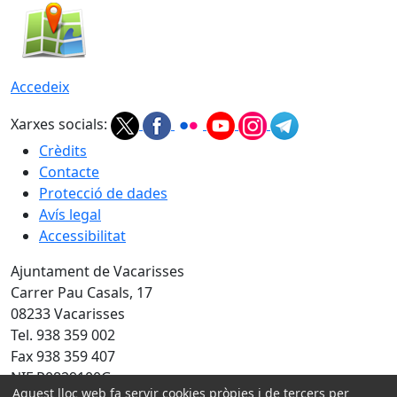
Accedeix
Xarxes socials:
Crèdits
Contacte
Protecció de dades
Avís legal
Accessibilitat
Ajuntament de Vacarisses
Carrer Pau Casals, 17
08233 Vacarisses
Tel. 938 359 002
Fax 938 359 407
NIF P0829100G
Aquest lloc web fa servir cookies pròpies i de tercers per