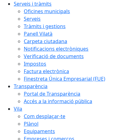
Serveis i tràmits
Oficines municipals
Serveis
Tràmits i gestions
Panell Vilatà
Carpeta ciutadana
Notificacions electròniques
Verificació de documents
Impostos
Factura electrònica
Finestreta Única Empresarial (FUE)
Transparència
Portal de Transparència
Accés a la informació pública
Vila
Com desplaçar-te
Plànol
Equipaments
Empreses i comerços