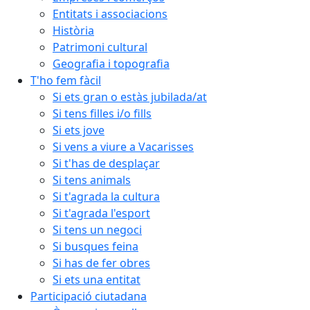
Entitats i associacions
Història
Patrimoni cultural
Geografia i topografia
T'ho fem fàcil
Si ets gran o estàs jubilada/at
Si tens filles i/o fills
Si ets jove
Si vens a viure a Vacarisses
Si t'has de desplaçar
Si tens animals
Si t'agrada la cultura
Si t'agrada l'esport
Si tens un negoci
Si busques feina
Si has de fer obres
Si ets una entitat
Participació ciutadana