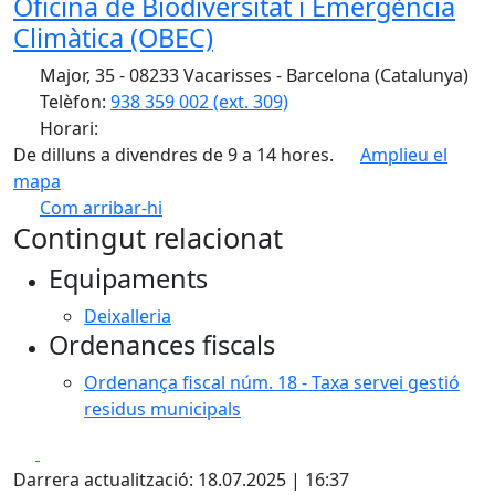
Oficina de Biodiversitat i Emergència
Climàtica (OBEC)
Major, 35 - 08233 Vacarisses - Barcelona (Catalunya)
Telèfon:
938 359 002 (ext. 309)
Horari:
De dilluns a divendres de 9 a 14 hores.
Amplieu el
mapa
Com arribar-hi
Leaflet
| ©
OpenStreetMap
contributors
Contingut relacionat
+
Equipaments
−
Deixalleria
Ordenances fiscals
Ordenança fiscal núm. 18 - Taxa servei gestió
residus municipals
Facebook
X
Darrera actualització: 18.07.2025 | 16:37