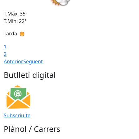
T.Màx: 35°
T
T.Min: 22°
T
Tarda
T
1
2
Anterior
Següent
Butlletí digital
Subscriu-te
Plànol / Carrers