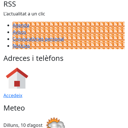
RSS
L'actualitat a un clic
Agenda
Avisos
Convocatòries personal
Notícies
Adreces i telèfons
Accedeix
Meteo
Dilluns, 10 d’agost
D