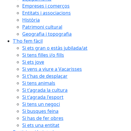
Empreses i comerços
Entitats i associacions
Història
Patrimoni cultural
Geografia i topografia
T'ho fem fàcil
Si ets gran o estàs jubilada/at
Si tens filles i/o fills
Si ets jove
Si vens a viure a Vacarisses
Si t'has de desplaçar
Si tens animals
Si t'agrada la cultura
Si t'agrada l'esport
Si tens un negoci
Si busques feina
Si has de fer obres
Si ets una entitat