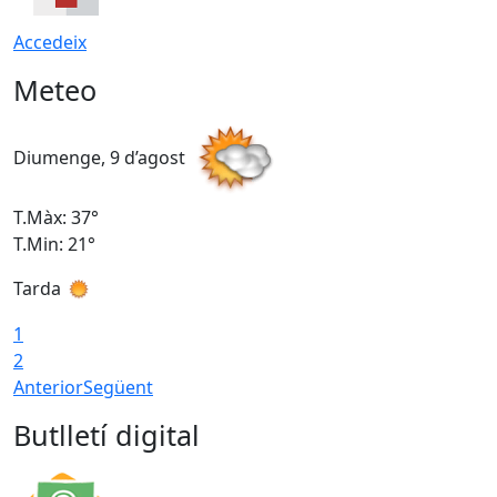
Accedeix
Meteo
Diumenge, 9 d’agost
D
T.Màx: 37°
T
T.Min: 21°
T
Tarda
T
1
2
Anterior
Següent
Butlletí digital