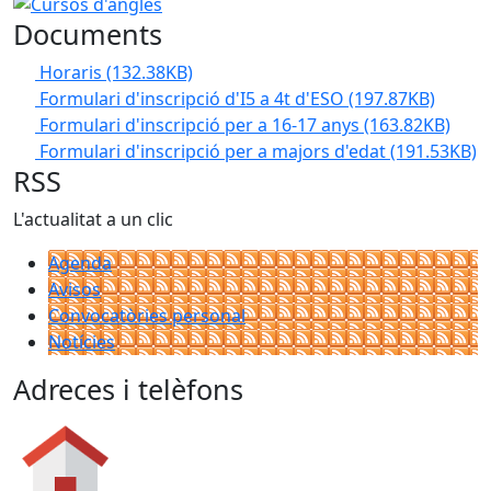
Cursos d'anglès
Documents
Horaris
(132.38KB)
Formulari d'inscripció d'I5 a 4t d'ESO
(197.87KB)
Formulari d'inscripció per a 16-17 anys
(163.82KB)
Formulari d'inscripció per a majors d'edat
(191.53KB)
RSS
L'actualitat a un clic
Agenda
Avisos
Convocatòries personal
Notícies
Adreces i telèfons