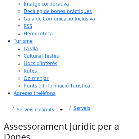
Imatge corporativa
Decàleg de bones pràctiques
Guia de Comunicació Inclusiva
RSS
Hemeroteca
Turisme
La vila
Cultura i festes
Llocs d'interès
Rutes
On menjar
Punts d'Informació Turística
Adreces i telèfons
Serveis
Serveis i tràmits
Assessorament Jurídic per a
Dones