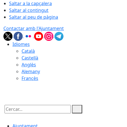
Saltar a la capçalera
Saltar al contingut
Saltar al peu de pàgina
Contactar amb l'Ajuntament
Idiomes
Català
Castellà
Anglès
Alemany
Francès
07.08.2026 | 20:26
Cercar:
Ajuntament