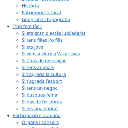
Història
Patrimoni cultural
Geografia i topografia
T'ho fem fàcil
Si ets gran o estàs jubilada/at
Si tens filles i/o fills
Si ets jove
Si vens a viure a Vacarisses
Si t'has de desplaçar
Si tens animals
Si t'agrada la cultura
Si t'agrada l'esport
Si tens un negoci
Si busques feina
Si has de fer obres
Si ets una entitat
Participació ciutadana
Òrgans i consells