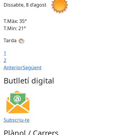
Dissabte, 8 d’agost
D
T.Màx: 35°
T
T.Min: 21°
T
Tarda
1
2
Anterior
Següent
Butlletí digital
Subscriu-te
Plànol / Carrers