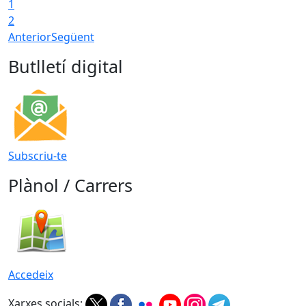
1
T
2
Anterior
Següent
Butlletí digital
Subscriu-te
Plànol / Carrers
Accedeix
Xarxes socials: