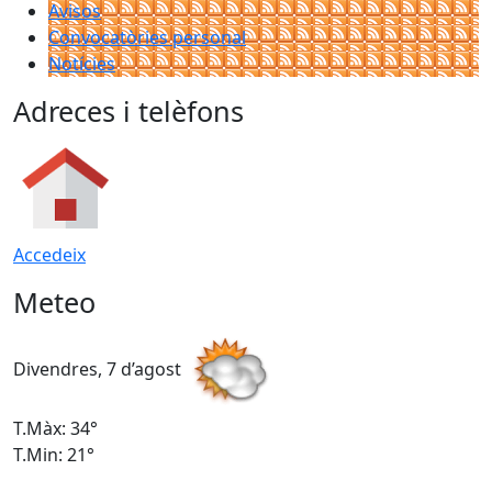
Avisos
Convocatòries personal
Notícies
Adreces i telèfons
Accedeix
Meteo
Divendres, 7 d’agost
D
T.Màx: 34°
T
T.Min: 21°
T