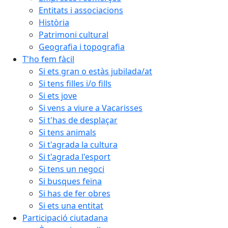
Entitats i associacions
Història
Patrimoni cultural
Geografia i topografia
T'ho fem fàcil
Si ets gran o estàs jubilada/at
Si tens filles i/o fills
Si ets jove
Si vens a viure a Vacarisses
Si t'has de desplaçar
Si tens animals
Si t'agrada la cultura
Si t'agrada l'esport
Si tens un negoci
Si busques feina
Si has de fer obres
Si ets una entitat
Participació ciutadana