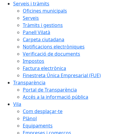
Serveis i tràmits
Oficines municipals
Serveis
Tràmits i gestions
Panell Vilatà
Carpeta ciutadana
Notificacions electròniques
Verificació de documents
Impostos
Factura electrònica
Finestreta Única Empresarial (FUE)
Transparència
Portal de Transparència
Accés a la informació pública
Vila
Com desplaçar-te
Plànol
Equipaments
Empreses i comerços