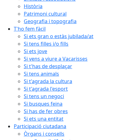
Història
Patrimoni cultural
Geografia i topografia
T'ho fem fàcil
Si ets gran o estàs jubilada/at
Si tens filles i/o fills
Si ets jove
Si vens a viure a Vacarisses
Si t'has de desplaçar
Si tens animals
Si t'agrada la cultura
Si t'agrada l'esport
Si tens un negoci
Si busques feina
Si has de fer obres
Si ets una entitat
Participació ciutadana
Òrgans i consells