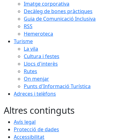
Imatge corporativa
Decàleg de bones pràctiques
Guia de Comunicació Inclusiva
RSS
Hemeroteca
Turisme
La vila
Cultura i festes
Llocs d'interès
Rutes
On menjar
Punts d'Informació Turística
Adreces i telèfons
Altres continguts
Avís legal
Protecció de dades
Accessibilitat