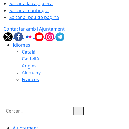
Saltar a la capçalera
Saltar al contingut
Saltar al peu de pàgina
Contactar amb l'Ajuntament
Idiomes
Català
Castellà
Anglès
Alemany
Francès
07.08.2026 | 10:45
Cercar:
Ajuntament