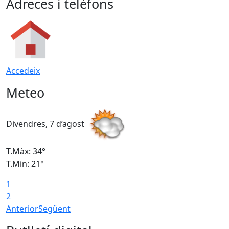
Adreces i telèfons
Accedeix
Meteo
Divendres, 7 d’agost
D
T.Màx: 34°
T
T.Min: 21°
T
1
T
2
Anterior
Següent