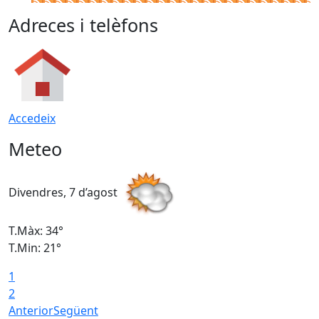
Adreces i telèfons
Accedeix
Meteo
Divendres, 7 d’agost
D
T.Màx: 34°
T
T.Min: 21°
T
1
T
2
Anterior
Següent