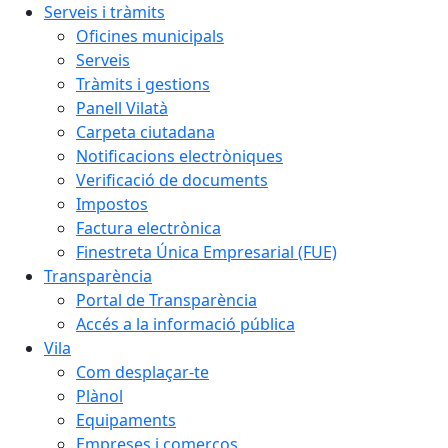
Serveis i tràmits
Oficines municipals
Serveis
Tràmits i gestions
Panell Vilatà
Carpeta ciutadana
Notificacions electròniques
Verificació de documents
Impostos
Factura electrònica
Finestreta Única Empresarial (FUE)
Transparència
Portal de Transparència
Accés a la informació pública
Vila
Com desplaçar-te
Plànol
Equipaments
Empreses i comerços