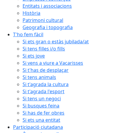
Entitats i associacions
Història
Patrimoni cultural
Geografia i topografia
T'ho fem fàcil
Si ets gran o estàs jubilada/at
Si tens filles i/o fills
Si ets jove
Si vens a viure a Vacarisses
Si t'has de desplaçar
Si tens animals
Si t'agrada la cultura
Si t'agrada l'esport
Si tens un negoci
Si busques feina
Si has de fer obres
Si ets una entitat
Participació ciutadana