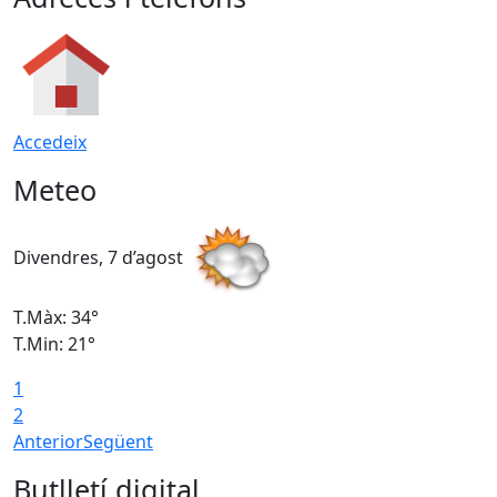
Accedeix
Meteo
Divendres, 7 d’agost
D
T.Màx: 34°
T
T.Min: 21°
T
1
T
2
Anterior
Següent
Butlletí digital