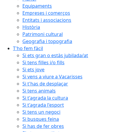
Equipaments
Empreses i comerços
Entitats i associacions
Història
Patrimoni cultural
Geografia i topografia
T'ho fem fàcil
Si ets gran o estàs jubilada/at
Si tens filles i/o fills
Si ets jove
Si vens a viure a Vacarisses
Si t'has de desplaçar
Si tens animals
Si t'agrada la cultura
Si t'agrada l'esport
Si tens un negoci
Si busques feina
Si has de fer obres