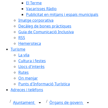
El Terme
Vacarisses Ràdio
Publicitat en mitjans i espais municipals
Imatge corporativa
Decàleg de bones pràctiques
Guia de Comunicació Inclusiva
RSS
Hemeroteca
Turisme
La vila
Cultura i festes
Llocs d'interès
Rutes
On menjar
Punts d'Informació Turística
Adreces i telèfons
Ajuntament
Òrgans de govern