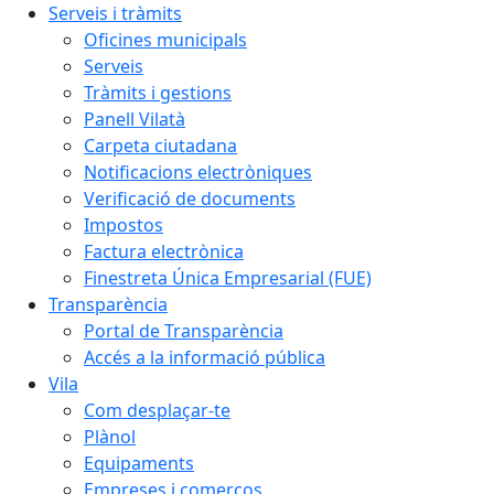
Serveis i tràmits
Oficines municipals
Serveis
Tràmits i gestions
Panell Vilatà
Carpeta ciutadana
Notificacions electròniques
Verificació de documents
Impostos
Factura electrònica
Finestreta Única Empresarial (FUE)
Transparència
Portal de Transparència
Accés a la informació pública
Vila
Com desplaçar-te
Plànol
Equipaments
Empreses i comerços