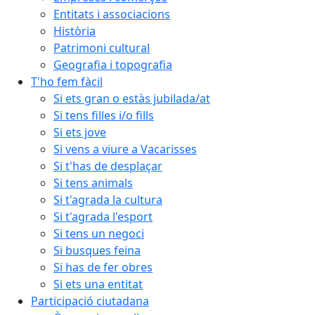
Entitats i associacions
Història
Patrimoni cultural
Geografia i topografia
T'ho fem fàcil
Si ets gran o estàs jubilada/at
Si tens filles i/o fills
Si ets jove
Si vens a viure a Vacarisses
Si t'has de desplaçar
Si tens animals
Si t'agrada la cultura
Si t'agrada l'esport
Si tens un negoci
Si busques feina
Si has de fer obres
Si ets una entitat
Participació ciutadana