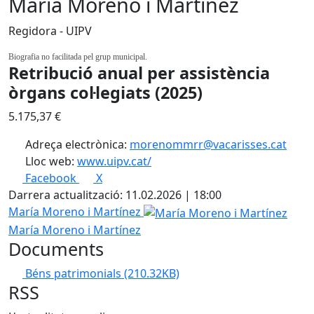
María Moreno i Martínez
Regidora - UIPV
Biografia no facilitada pel grup municipal.
Retribució anual per assistència
òrgans col·legiats (2025)
5.175,37 €
Adreça electrònica:
morenommrr@vacarisses.cat
Lloc web:
www.uipv.cat/
Facebook
X
Darrera actualització: 11.02.2026 | 18:00
María Moreno i Martínez
María Moreno i Martínez
Documents
Béns patrimonials
(210.32KB)
RSS