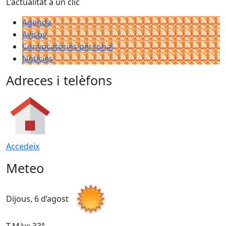
L'actualitat a un clic
Agenda
Avisos
Convocatòries personal
Notícies
Adreces i telèfons
Accedeix
Meteo
Dijous, 6 d’agost
D
T.Màx: 33°
T