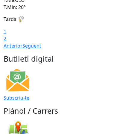
T.Min: 20°
T
Tarda
1
2
Anterior
Següent
Butlletí digital
Subscriu-te
Plànol / Carrers