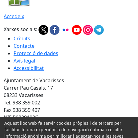
Accedeix
Xarxes socials:
Crèdits
Contacte
Protecció de dades
Avís legal
Accessibilitat
Ajuntament de Vacarisses
Carrer Pau Casals, 17
08233 Vacarisses
Tel. 938 359 002
Fax 938 359 407
NIF P0829100G
Aquest lloc web fa servir cookies pròpies i de tercers per
Amb la col·laboració de:
facilitar-te una experiència de navegació òptima i recollir
informació anònima per millorar i adaptar-nos a les teves