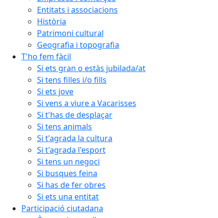
Entitats i associacions
Història
Patrimoni cultural
Geografia i topografia
T'ho fem fàcil
Si ets gran o estàs jubilada/at
Si tens filles i/o fills
Si ets jove
Si vens a viure a Vacarisses
Si t'has de desplaçar
Si tens animals
Si t'agrada la cultura
Si t'agrada l'esport
Si tens un negoci
Si busques feina
Si has de fer obres
Si ets una entitat
Participació ciutadana