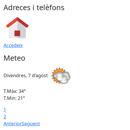
Adreces i telèfons
Accedeix
Meteo
Divendres, 7 d’agost
D
T.Màx: 34°
T
T.Min: 21°
T
1
T
2
Anterior
Següent