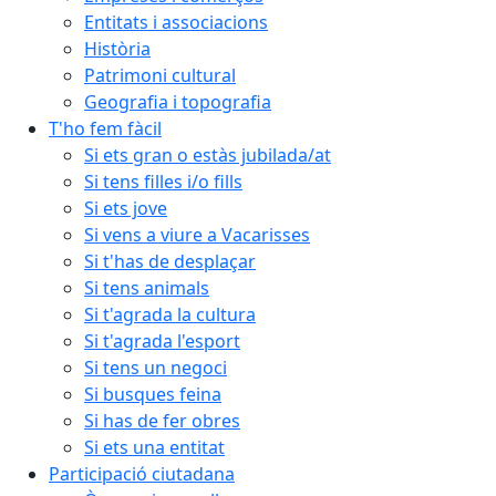
Entitats i associacions
Història
Patrimoni cultural
Geografia i topografia
T'ho fem fàcil
Si ets gran o estàs jubilada/at
Si tens filles i/o fills
Si ets jove
Si vens a viure a Vacarisses
Si t'has de desplaçar
Si tens animals
Si t'agrada la cultura
Si t'agrada l'esport
Si tens un negoci
Si busques feina
Si has de fer obres
Si ets una entitat
Participació ciutadana