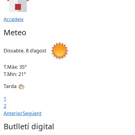
Accedeix
Meteo
Dissabte, 8 d’agost
D
T.Màx: 35°
T
T.Min: 21°
T
Tarda
1
2
Anterior
Següent
Butlletí digital