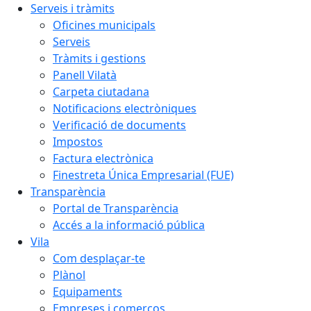
Serveis i tràmits
Oficines municipals
Serveis
Tràmits i gestions
Panell Vilatà
Carpeta ciutadana
Notificacions electròniques
Verificació de documents
Impostos
Factura electrònica
Finestreta Única Empresarial (FUE)
Transparència
Portal de Transparència
Accés a la informació pública
Vila
Com desplaçar-te
Plànol
Equipaments
Empreses i comerços