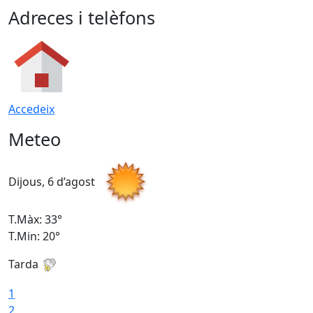
Adreces i telèfons
Accedeix
Meteo
Dijous, 6 d’agost
D
T.Màx: 33°
T
T.Min: 20°
T
Tarda
1
2