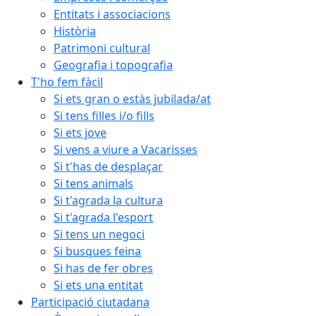
Entitats i associacions
Història
Patrimoni cultural
Geografia i topografia
T'ho fem fàcil
Si ets gran o estàs jubilada/at
Si tens filles i/o fills
Si ets jove
Si vens a viure a Vacarisses
Si t'has de desplaçar
Si tens animals
Si t'agrada la cultura
Si t'agrada l'esport
Si tens un negoci
Si busques feina
Si has de fer obres
Si ets una entitat
Participació ciutadana