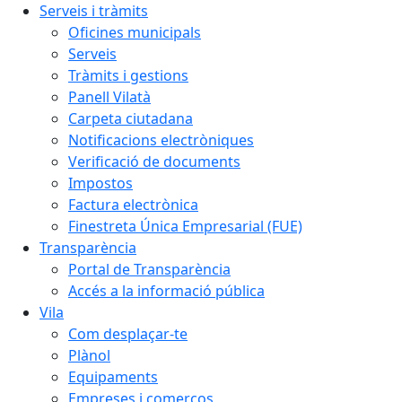
Serveis i tràmits
Oficines municipals
Serveis
Tràmits i gestions
Panell Vilatà
Carpeta ciutadana
Notificacions electròniques
Verificació de documents
Impostos
Factura electrònica
Finestreta Única Empresarial (FUE)
Transparència
Portal de Transparència
Accés a la informació pública
Vila
Com desplaçar-te
Plànol
Equipaments
Empreses i comerços