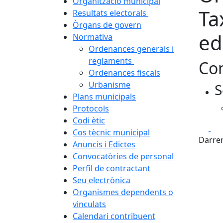
Organització municipal
Ta
Resultats electorals
Òrgans de govern
ed
Normativa
Ordenances generals i
reglaments
Con
Ordenances fiscals
Urbanisme
S
Plans municipals
Protocols
Codi ètic
Fa
Cos tècnic municipal
Darrer
Anuncis i Edictes
Convocatòries de personal
Perfil de contractant
Seu electrònica
Organismes dependents o
vinculats
Calendari contribuent