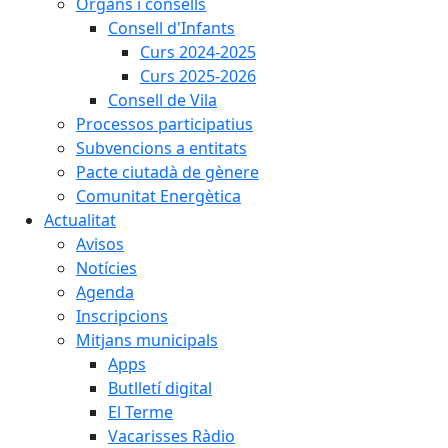
Òrgans i consells
Consell d'Infants
Curs 2024-2025
Curs 2025-2026
Consell de Vila
Processos participatius
Subvencions a entitats
Pacte ciutadà de gènere
Comunitat Energètica
Actualitat
Avisos
Notícies
Agenda
Inscripcions
Mitjans municipals
Apps
Butlletí digital
El Terme
Vacarisses Ràdio