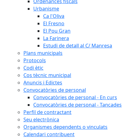
Ordenances fiscals
Urbanisme
Ca l'Oliva
El Fresno
El Pou Gran
La Farinera
Estudi de detall al C/ Manresa
Plans municipals
Protocols
Codi ètic
Cos tècnic municipal
Anuncis i Edictes
Convocatòries de personal
Convocatòries de personal - En curs
Convocatòries de personal - Tancades
Perfil de contractant
Seu electrònica
Organismes dependents o vinculats
Calendari contribuent