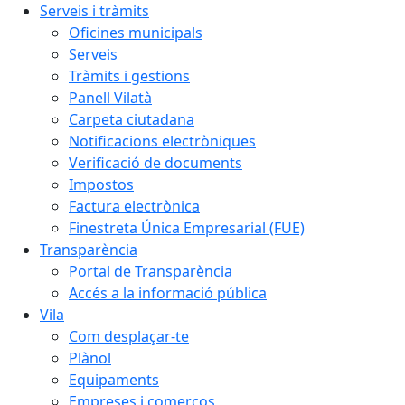
Serveis i tràmits
Oficines municipals
Serveis
Tràmits i gestions
Panell Vilatà
Carpeta ciutadana
Notificacions electròniques
Verificació de documents
Impostos
Factura electrònica
Finestreta Única Empresarial (FUE)
Transparència
Portal de Transparència
Accés a la informació pública
Vila
Com desplaçar-te
Plànol
Equipaments
Empreses i comerços