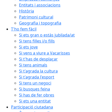
Entitats i associacions
Història
Patrimoni cultural
Geografia i topografia
T'ho fem fàcil
Si ets gran o estàs jubilada/at
Si tens filles i/o fills
Si ets jove
Si vens a viure a Vacarisses
Si t'has de desplaçar
Si tens animals
Si t'agrada la cultura
Si t'agrada l'esport
Si tens un negoci
Si busques feina
Si has de fer obres
Si ets una entitat
Participació ciutadana