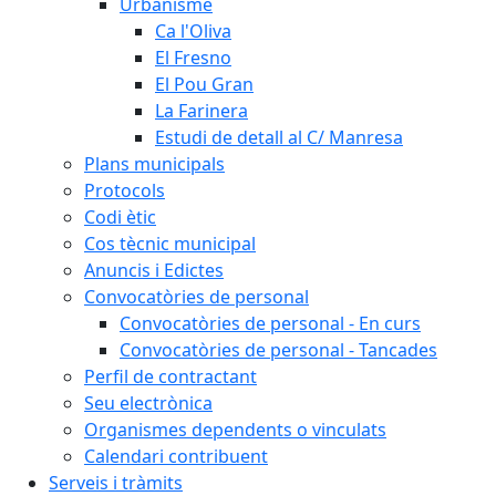
Urbanisme
Ca l'Oliva
El Fresno
El Pou Gran
La Farinera
Estudi de detall al C/ Manresa
Plans municipals
Protocols
Codi ètic
Cos tècnic municipal
Anuncis i Edictes
Convocatòries de personal
Convocatòries de personal - En curs
Convocatòries de personal - Tancades
Perfil de contractant
Seu electrònica
Organismes dependents o vinculats
Calendari contribuent
Serveis i tràmits