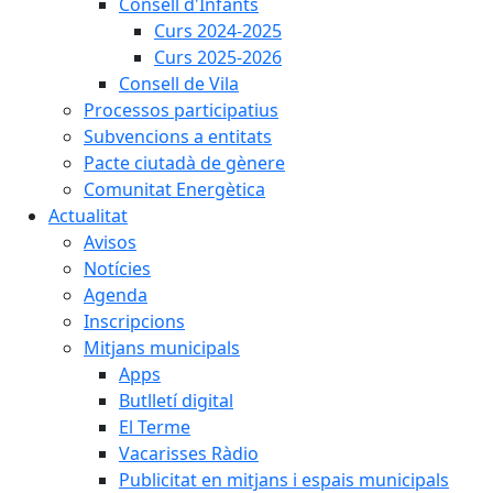
Consell d'Infants
Curs 2024-2025
Curs 2025-2026
Consell de Vila
Processos participatius
Subvencions a entitats
Pacte ciutadà de gènere
Comunitat Energètica
Actualitat
Avisos
Notícies
Agenda
Inscripcions
Mitjans municipals
Apps
Butlletí digital
El Terme
Vacarisses Ràdio
Publicitat en mitjans i espais municipals