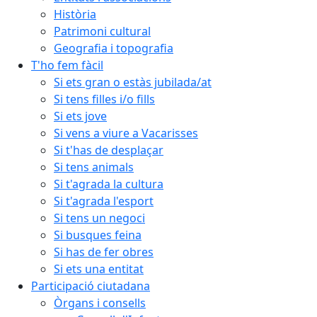
Història
Patrimoni cultural
Geografia i topografia
T'ho fem fàcil
Si ets gran o estàs jubilada/at
Si tens filles i/o fills
Si ets jove
Si vens a viure a Vacarisses
Si t'has de desplaçar
Si tens animals
Si t'agrada la cultura
Si t'agrada l'esport
Si tens un negoci
Si busques feina
Si has de fer obres
Si ets una entitat
Participació ciutadana
Òrgans i consells