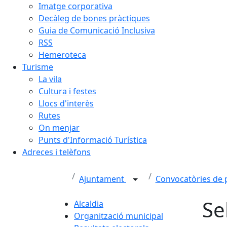
Imatge corporativa
Decàleg de bones pràctiques
Guia de Comunicació Inclusiva
RSS
Hemeroteca
Turisme
La vila
Cultura i festes
Llocs d'interès
Rutes
On menjar
Punts d'Informació Turística
Adreces i telèfons
Ajuntament
Convocatòries de 
Se
Alcaldia
Organització municipal