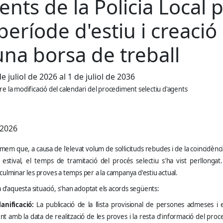
ents de la Policia Local 
 període d'estiu i creació
una borsa de treball
e juliol de 2026 al 1 de juliol de 2036
re la modificació del calendari del procediment selectiu d'agents
/2026
mem que, a causa de l'elevat volum de sol·licituds rebudes i de la coincidènc
 estival, el temps de tramitació del procés selectiu s'ha vist perllongat.
 culminar les proves a temps per a la campanya d'estiu actual.
ta d'aquesta situació, s'han adoptat els acords següents:
anificació:
La publicació de la llista provisional de persones admeses i e
t amb la data de realització de les proves i la resta d'informació del pro