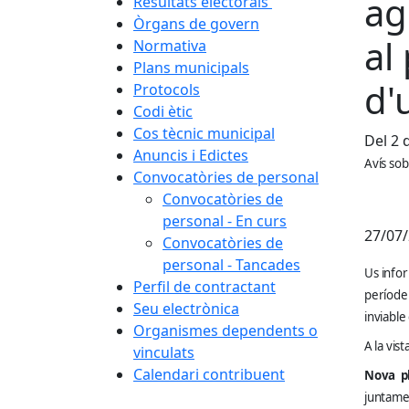
ag
Resultats electorals
Òrgans de govern
al
Normativa
Plans municipals
d'
Protocols
Codi ètic
Cos tècnic municipal
Del 2 d
Anuncis i Edictes
Avís sob
Convocatòries de personal
Convocatòries de
personal - En curs
27/07
Convocatòries de
personal - Tancades
Us infor
Perfil de contractant
període
Seu electrònica
inviable
Organismes dependents o
A la vis
vinculats
Calendari contribuent
Nova pl
juntamen