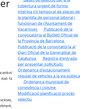
per
Bases de selecció per a la
cobertura urgent de forma
interina i/o temporal de places de
la plantilla de personal laboral i
funcionari de l'Ajuntament de
Vacarisses
Publicació de la
convocatòria al Butlletí Oficial de
la Província de Barcelona
Publicació de la convocatòria al
Diari Oficial de la Generalitat de
Catalunya
Registre d'entrada
per presentar sol·licituds
Ordenança d'estacionament
ia amb el
regulat de vehicles a la via pública
 Això fa
Ordenança municipal de
convivència i civisme
Modificació planificació procés
selectiu
xcloses,
cediment,