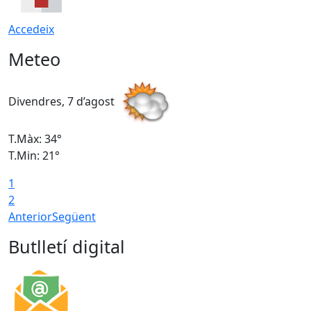
Accedeix
Meteo
Divendres, 7 d’agost
D
T.Màx: 34°
T
T.Min: 21°
T
1
T
2
Anterior
Següent
Butlletí digital