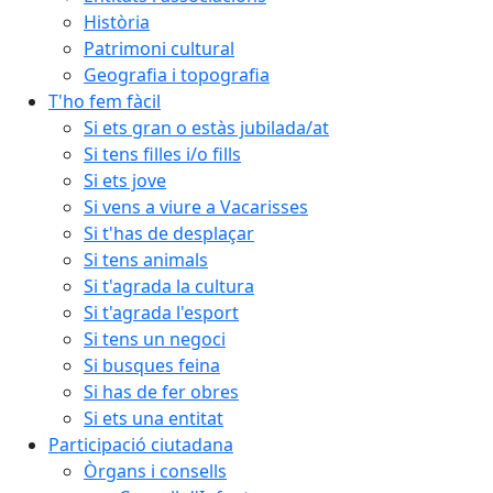
Història
Patrimoni cultural
Geografia i topografia
T'ho fem fàcil
Si ets gran o estàs jubilada/at
Si tens filles i/o fills
Si ets jove
Si vens a viure a Vacarisses
Si t'has de desplaçar
Si tens animals
Si t'agrada la cultura
Si t'agrada l'esport
Si tens un negoci
Si busques feina
Si has de fer obres
Si ets una entitat
Participació ciutadana
Òrgans i consells