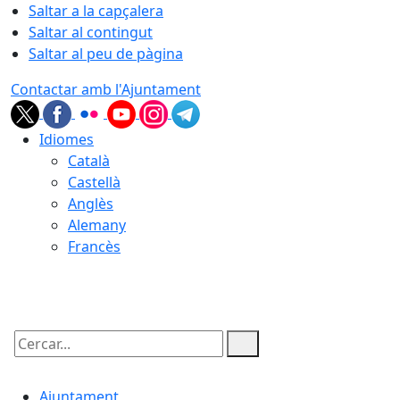
Saltar a la capçalera
Saltar al contingut
Saltar al peu de pàgina
Contactar amb l'Ajuntament
Idiomes
Català
Castellà
Anglès
Alemany
Francès
07.08.2026 | 06:17
Cercar:
Ajuntament