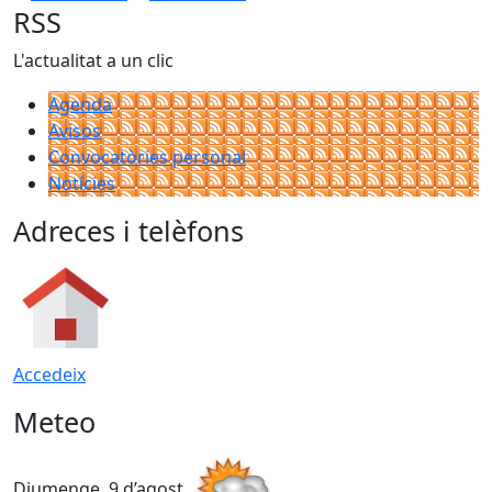
RSS
L'actualitat a un clic
Agenda
Avisos
Convocatòries personal
Notícies
Adreces i telèfons
Accedeix
Meteo
Diumenge, 9 d’agost
D