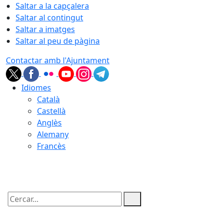
Saltar a la capçalera
Saltar al contingut
Saltar a imatges
Saltar al peu de pàgina
Contactar amb l'Ajuntament
Idiomes
Català
Castellà
Anglès
Alemany
Francès
09.08.2026 | 09:14
Cercar: