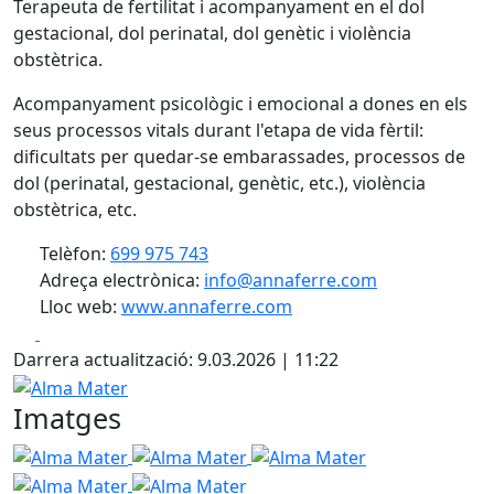
Terapeuta de fertilitat i acompanyament en el dol
gestacional, dol perinatal, dol genètic i violència
obstètrica.
Acompanyament psicològic i emocional a dones en els
seus processos vitals durant l'etapa de vida fèrtil:
dificultats per quedar-se embarassades, processos de
dol (perinatal, gestacional, genètic, etc.), violència
obstètrica, etc.
Telèfon:
699 975 743
Adreça electrònica:
info@annaferre.com
Lloc web:
www.annaferre.com
Facebook
X
Darrera actualització: 9.03.2026 | 11:22
Alma Mater
Imatges
Alma Mater
Alma Mater
Alma Mater
Alma Mater
Alma Mater