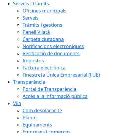
Serveis i tràmits
Oficines municipals
Serveis
Tràmits i gestions
Panell Vilatà
Carpeta ciutadana
Notificacions electròniques
Verificació de documents
Impostos
Factura electrònica
Finestreta Única Empresarial (FUE)
Transparència
Portal de Transparència
Accés a la informació pública
Vila
Com desplaçar-te
Plànol
Equipaments
Empreses i comerços