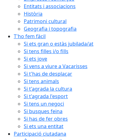
Entitats i associacions
Història
Patrimoni cultural
Geografia i topografia
T'ho fem fàcil
Si ets gran o estàs jubilada/at
Si tens filles i/o fills
Si ets jove
Si vens a viure a Vacarisses
Si t'has de desplaçar
Si tens animals
Si t'agrada la cultura
Si t'agrada l'esport
Si tens un negoci
Si busques feina
Si has de fer obres
Si ets una entitat
Participació ciutadana