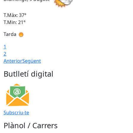
T.Màx: 37°
T
T.Min: 21°
T
Tarda
T
1
2
Anterior
Següent
Butlletí digital
Subscriu-te
Plànol / Carrers