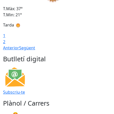
T.Màx: 37°
T
T.Min: 21°
T
Tarda
T
1
2
Anterior
Següent
Butlletí digital
Subscriu-te
Plànol / Carrers