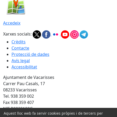
Accedeix
Xarxes socials:
Crèdits
Contacte
Protecció de dades
Avís legal
Accessibilitat
Ajuntament de Vacarisses
Carrer Pau Casals, 17
08233 Vacarisses
Tel. 938 359 002
Fax 938 359 407
NIF P0829100G
Aquest lloc web fa servir cookies pròpies i de tercers per