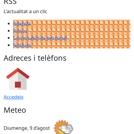
RSS
L'actualitat a un clic
Agenda
Avisos
Convocatòries personal
Notícies
Adreces i telèfons
Accedeix
Meteo
Diumenge, 9 d’agost
D