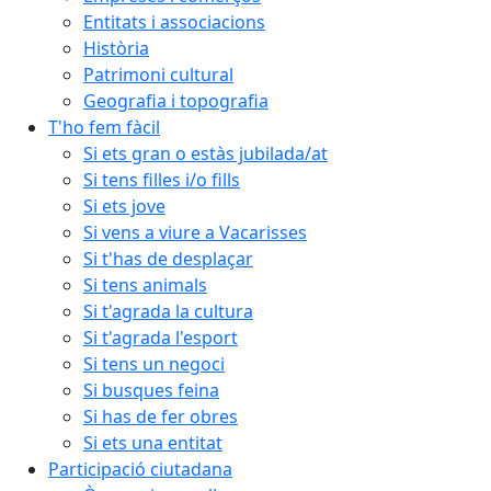
Entitats i associacions
Història
Patrimoni cultural
Geografia i topografia
T'ho fem fàcil
Si ets gran o estàs jubilada/at
Si tens filles i/o fills
Si ets jove
Si vens a viure a Vacarisses
Si t'has de desplaçar
Si tens animals
Si t'agrada la cultura
Si t'agrada l'esport
Si tens un negoci
Si busques feina
Si has de fer obres
Si ets una entitat
Participació ciutadana