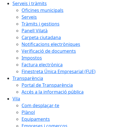
Serveis i tràmits
Oficines municipals
Serveis
Tràmits i gestions
Panell Vilatà
Carpeta ciutadana
Notificacions electròniques
Verificació de documents
Impostos
Factura electrònica
Finestreta Única Empresarial (FUE)
Transparència
Portal de Transparència
Accés a la informació pública
Vila
Com desplaçar-te
Plànol
Equipaments
Empreses i comerços