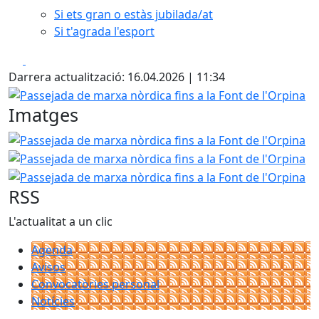
Si ets gran o estàs jubilada/at
Si t'agrada l'esport
Facebook
X
Darrera actualització: 16.04.2026 | 11:34
Passejada de marxa nòrdica fins a la Font de l'Orpina
Imatges
Passejada de marxa nòrdica fins a la Font de l'Orpina
Pa
Pa
RSS
L'actualitat a un clic
Agenda
Avisos
Convocatòries personal
Notícies