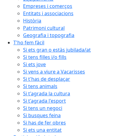
Empreses i comerços
Entitats i associacions
Història
Patrimoni cultural
Geografia i topografia
T'ho fem fàcil
Si ets gran o estàs jubilada/at
Si tens filles i/o fills
Si ets jove
Si vens a viure a Vacarisses
Si t'has de desplaçar
Si tens animals
Si t'agrada la cultura
Si t'agrada l'esport
Si tens un negoci
Si busques feina
Si has de fer obres
Si ets una entitat