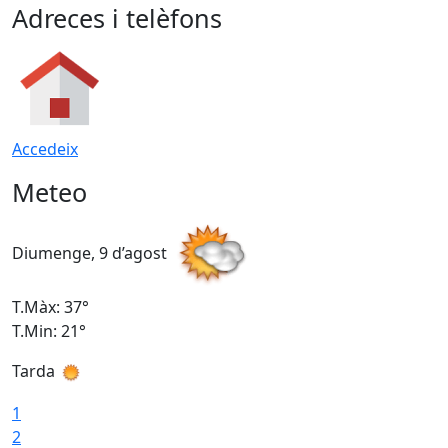
Adreces i telèfons
Accedeix
Meteo
Diumenge, 9 d’agost
D
T.Màx: 37°
T
T.Min: 21°
T
Tarda
T
1
2