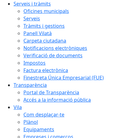
Serveis i tràmits
Oficines municipals
Serveis
Tràmits i gestions
Panell Vilatà
Carpeta ciutadana
Notificacions electròniques
Verificació de documents
Impostos
Factura electrònica
Finestreta Única Empresarial (FUE)
Transparència
Portal de Transparència
Accés a la informació pública
Vila
Com desplaçar-te
Plànol
Equipaments
Empreses i comerços