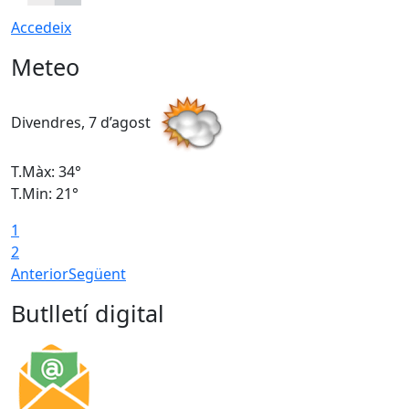
Accedeix
Meteo
Divendres, 7 d’agost
D
T.Màx: 34°
T
T.Min: 21°
T
1
T
2
Anterior
Següent
Butlletí digital