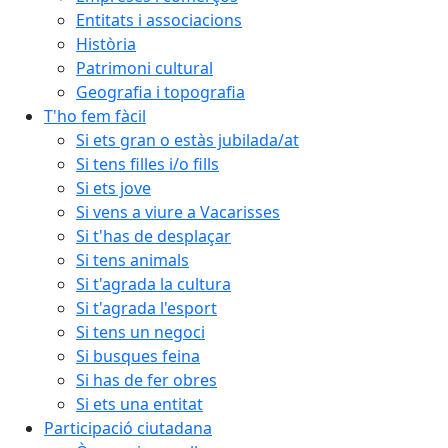
Entitats i associacions
Història
Patrimoni cultural
Geografia i topografia
T'ho fem fàcil
Si ets gran o estàs jubilada/at
Si tens filles i/o fills
Si ets jove
Si vens a viure a Vacarisses
Si t'has de desplaçar
Si tens animals
Si t'agrada la cultura
Si t'agrada l'esport
Si tens un negoci
Si busques feina
Si has de fer obres
Si ets una entitat
Participació ciutadana