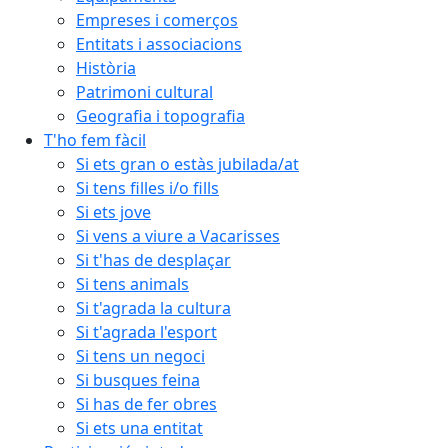
Empreses i comerços
Entitats i associacions
Història
Patrimoni cultural
Geografia i topografia
T'ho fem fàcil
Si ets gran o estàs jubilada/at
Si tens filles i/o fills
Si ets jove
Si vens a viure a Vacarisses
Si t'has de desplaçar
Si tens animals
Si t'agrada la cultura
Si t'agrada l'esport
Si tens un negoci
Si busques feina
Si has de fer obres
Si ets una entitat