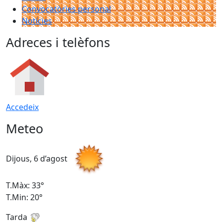
Convocatòries personal
Notícies
Adreces i telèfons
Accedeix
Meteo
Dijous, 6 d’agost
D
T.Màx: 33°
T
T.Min: 20°
T
Tarda