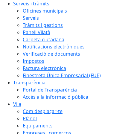
Serveis i tràmits
Oficines municipals
Serveis
Tràmits i gestions
Panell Vilatà
Carpeta ciutadana
Notificacions electròniques
Verificació de documents
Impostos
Factura electrònica
Finestreta Única Empresarial (FUE)
Transparència
Portal de Transparència
Accés a la informació pública
Vila
Com desplaçar-te
Plànol
Equipaments
Empreses i comerços