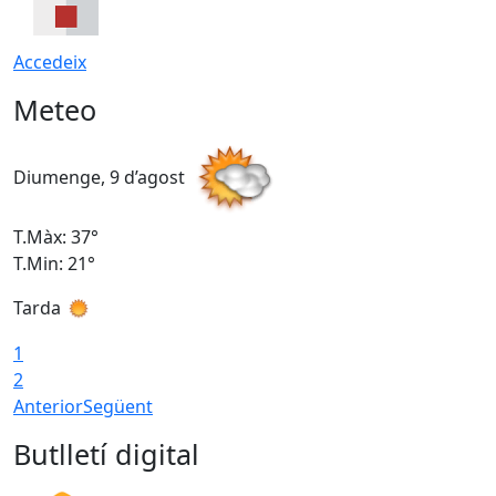
Accedeix
Meteo
Diumenge, 9 d’agost
D
T.Màx: 37°
T
T.Min: 21°
T
Tarda
T
1
2
Anterior
Següent
Butlletí digital