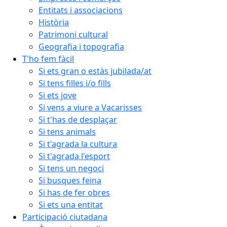
Entitats i associacions
Història
Patrimoni cultural
Geografia i topografia
T'ho fem fàcil
Si ets gran o estàs jubilada/at
Si tens filles i/o fills
Si ets jove
Si vens a viure a Vacarisses
Si t'has de desplaçar
Si tens animals
Si t'agrada la cultura
Si t'agrada l'esport
Si tens un negoci
Si busques feina
Si has de fer obres
Si ets una entitat
Participació ciutadana