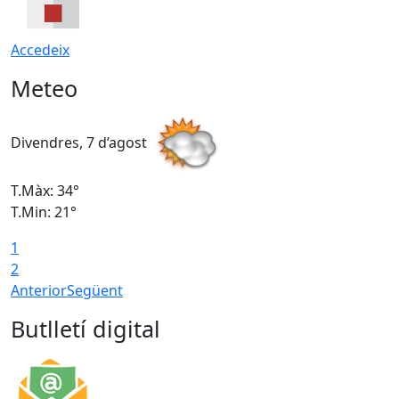
Accedeix
Meteo
Divendres, 7 d’agost
D
T.Màx: 34°
T
T.Min: 21°
T
1
T
2
Anterior
Següent
Butlletí digital