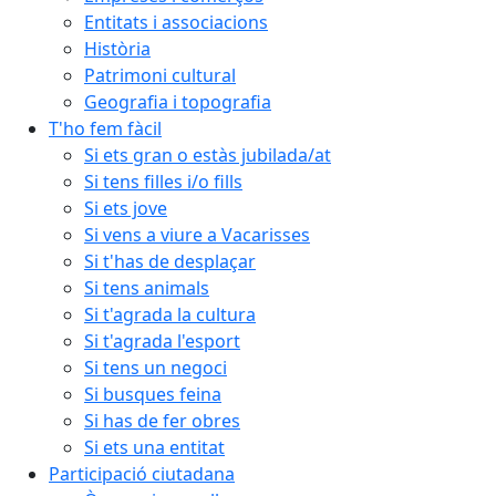
Entitats i associacions
Història
Patrimoni cultural
Geografia i topografia
T'ho fem fàcil
Si ets gran o estàs jubilada/at
Si tens filles i/o fills
Si ets jove
Si vens a viure a Vacarisses
Si t'has de desplaçar
Si tens animals
Si t'agrada la cultura
Si t'agrada l'esport
Si tens un negoci
Si busques feina
Si has de fer obres
Si ets una entitat
Participació ciutadana