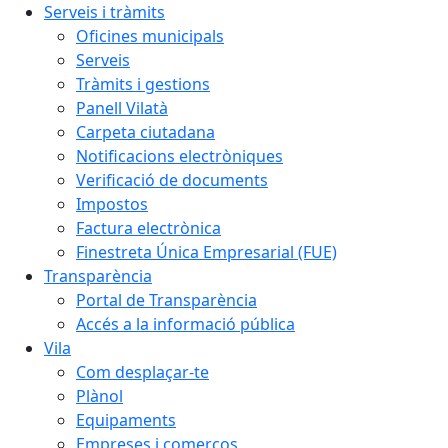
Serveis i tràmits
Oficines municipals
Serveis
Tràmits i gestions
Panell Vilatà
Carpeta ciutadana
Notificacions electròniques
Verificació de documents
Impostos
Factura electrònica
Finestreta Única Empresarial (FUE)
Transparència
Portal de Transparència
Accés a la informació pública
Vila
Com desplaçar-te
Plànol
Equipaments
Empreses i comerços