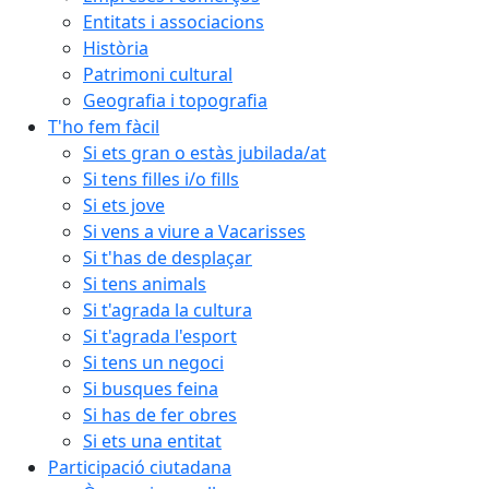
Entitats i associacions
Història
Patrimoni cultural
Geografia i topografia
T'ho fem fàcil
Si ets gran o estàs jubilada/at
Si tens filles i/o fills
Si ets jove
Si vens a viure a Vacarisses
Si t'has de desplaçar
Si tens animals
Si t'agrada la cultura
Si t'agrada l'esport
Si tens un negoci
Si busques feina
Si has de fer obres
Si ets una entitat
Participació ciutadana