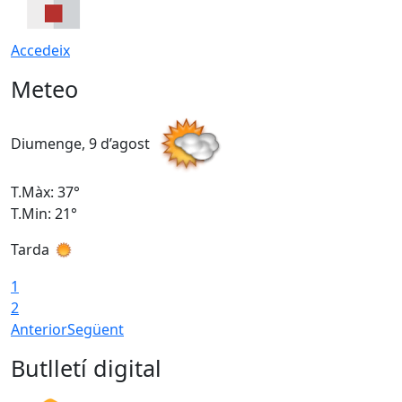
Accedeix
Meteo
Diumenge, 9 d’agost
D
T.Màx: 37°
T
T.Min: 21°
T
Tarda
T
1
2
Anterior
Següent
Butlletí digital