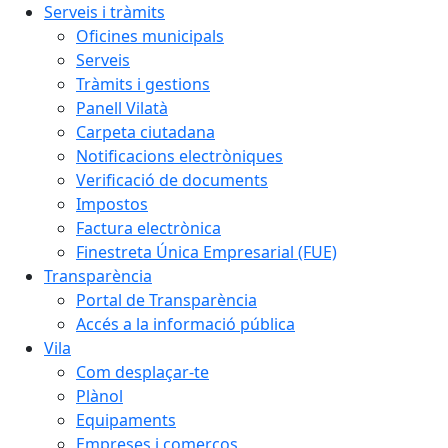
Serveis i tràmits
Oficines municipals
Serveis
Tràmits i gestions
Panell Vilatà
Carpeta ciutadana
Notificacions electròniques
Verificació de documents
Impostos
Factura electrònica
Finestreta Única Empresarial (FUE)
Transparència
Portal de Transparència
Accés a la informació pública
Vila
Com desplaçar-te
Plànol
Equipaments
Empreses i comerços