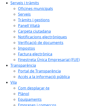
Serveis i tràmits
Oficines municipals
Serveis
Tràmits i gestions
Panell Vilatà
Carpeta ciutadana
Notificacions electròniques
Verificació de documents
Impostos
Factura electrònica
Finestreta Única Empresarial (FUE)
Transparència
Portal de Transparència
Accés a la informació pública
Vila
Com desplaçar-te
Plànol
Equipaments
Empreses i comerços