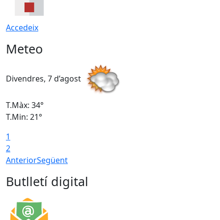
Accedeix
Meteo
Divendres, 7 d’agost
D
T.Màx: 34°
T
T.Min: 21°
T
1
T
2
Anterior
Següent
Butlletí digital