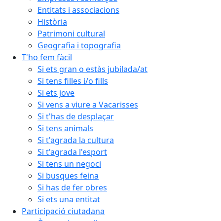
Entitats i associacions
Història
Patrimoni cultural
Geografia i topografia
T'ho fem fàcil
Si ets gran o estàs jubilada/at
Si tens filles i/o fills
Si ets jove
Si vens a viure a Vacarisses
Si t'has de desplaçar
Si tens animals
Si t'agrada la cultura
Si t'agrada l'esport
Si tens un negoci
Si busques feina
Si has de fer obres
Si ets una entitat
Participació ciutadana