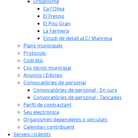
Urbanisme
Ca l'Oliva
El Fresno
El Pou Gran
La Farinera
Estudi de detall al C/ Manresa
Plans municipals
Protocols
Codi ètic
Cos tècnic municipal
Anuncis i Edictes
Convocatòries de personal
Convocatòries de personal - En curs
Convocatòries de personal - Tancades
Perfil de contractant
Seu electrònica
Organismes dependents o vinculats
Calendari contribuent
Serveis i tràmits