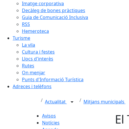
Imatge corporativa
Decàleg de bones pràctiques
Guia de Comunicació Inclusiva
RSS
Hemeroteca
Turisme
La vila
Cultura i festes
Llocs d'interès
Rutes
On menjar
Punts d'Informació Turística
Adreces i telèfons
Actualitat
Mitjans municipals
El
Avisos
Notícies