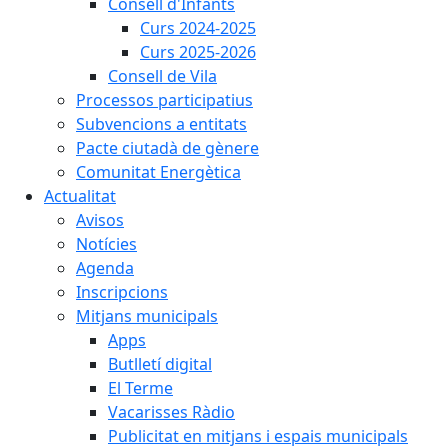
Consell d'Infants
Curs 2024-2025
Curs 2025-2026
Consell de Vila
Processos participatius
Subvencions a entitats
Pacte ciutadà de gènere
Comunitat Energètica
Actualitat
Avisos
Notícies
Agenda
Inscripcions
Mitjans municipals
Apps
Butlletí digital
El Terme
Vacarisses Ràdio
Publicitat en mitjans i espais municipals