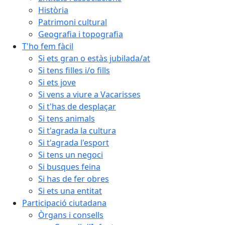
Història
Patrimoni cultural
Geografia i topografia
T'ho fem fàcil
Si ets gran o estàs jubilada/at
Si tens filles i/o fills
Si ets jove
Si vens a viure a Vacarisses
Si t'has de desplaçar
Si tens animals
Si t'agrada la cultura
Si t'agrada l'esport
Si tens un negoci
Si busques feina
Si has de fer obres
Si ets una entitat
Participació ciutadana
Òrgans i consells