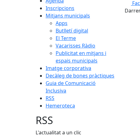
Agenda
Fa
Inscripcions
Darrer
Mitjans municipals
Apps
Butlletí digital
El Terme
Vacarisses Ràdio
Publicitat en mitjans i
espais municipals
Imatge corporativa
Decàleg de bones pràctiques
Guia de Comunicació
Inclusiva
RSS
Hemeroteca
RSS
L'actualitat a un clic