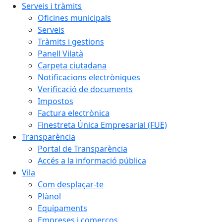
Serveis i tràmits
Oficines municipals
Serveis
Tràmits i gestions
Panell Vilatà
Carpeta ciutadana
Notificacions electròniques
Verificació de documents
Impostos
Factura electrònica
Finestreta Única Empresarial (FUE)
Transparència
Portal de Transparència
Accés a la informació pública
Vila
Com desplaçar-te
Plànol
Equipaments
Empreses i comerços