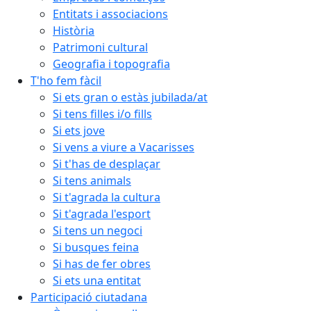
Entitats i associacions
Història
Patrimoni cultural
Geografia i topografia
T'ho fem fàcil
Si ets gran o estàs jubilada/at
Si tens filles i/o fills
Si ets jove
Si vens a viure a Vacarisses
Si t'has de desplaçar
Si tens animals
Si t'agrada la cultura
Si t'agrada l'esport
Si tens un negoci
Si busques feina
Si has de fer obres
Si ets una entitat
Participació ciutadana