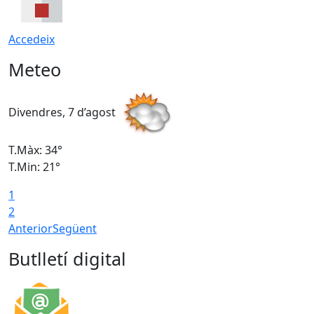
Accedeix
Meteo
Divendres, 7 d’agost
D
T.Màx: 34°
T
T.Min: 21°
T
1
T
2
Anterior
Següent
Butlletí digital