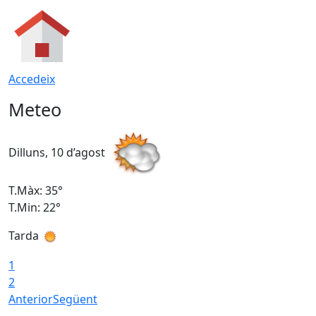
Accedeix
Meteo
Dilluns, 10 d’agost
D
T.Màx: 35°
T
T.Min: 22°
T
Tarda
T
1
2
Anterior
Següent