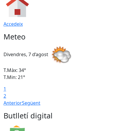
Accedeix
Meteo
Divendres, 7 d’agost
D
T.Màx: 34°
T
T.Min: 21°
T
1
T
2
Anterior
Següent
Butlletí digital