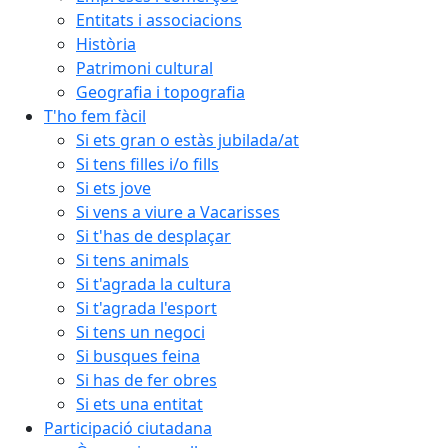
Entitats i associacions
Història
Patrimoni cultural
Geografia i topografia
T'ho fem fàcil
Si ets gran o estàs jubilada/at
Si tens filles i/o fills
Si ets jove
Si vens a viure a Vacarisses
Si t'has de desplaçar
Si tens animals
Si t'agrada la cultura
Si t'agrada l'esport
Si tens un negoci
Si busques feina
Si has de fer obres
Si ets una entitat
Participació ciutadana