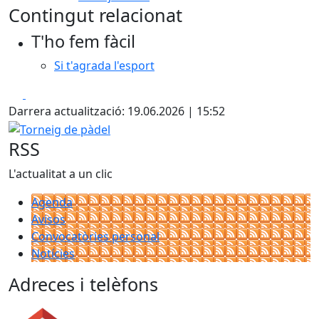
Contingut relacionat
T'ho fem fàcil
Si t'agrada l'esport
Facebook
X
Darrera actualització: 19.06.2026 | 15:52
Torneig de pàdel
RSS
L'actualitat a un clic
Agenda
Avisos
Convocatòries personal
Notícies
Adreces i telèfons