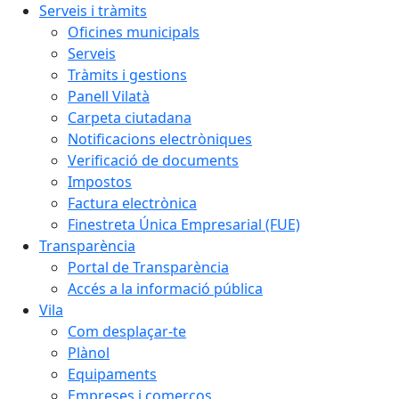
Serveis i tràmits
Oficines municipals
Serveis
Tràmits i gestions
Panell Vilatà
Carpeta ciutadana
Notificacions electròniques
Verificació de documents
Impostos
Factura electrònica
Finestreta Única Empresarial (FUE)
Transparència
Portal de Transparència
Accés a la informació pública
Vila
Com desplaçar-te
Plànol
Equipaments
Empreses i comerços