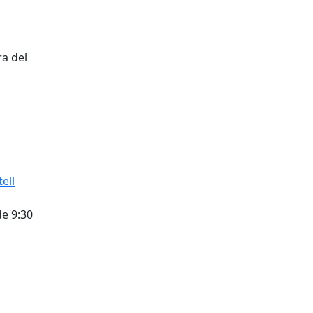
ra del
ell
de 9:30
tributors