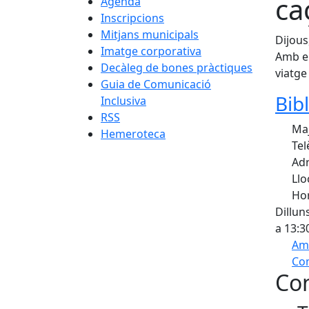
ca
Agenda
Inscripcions
Mitjans municipals
Dijous
Imatge corporativa
Amb el
Decàleg de bones pràctiques
viatge
Guia de Comunicació
Bib
Inclusiva
RSS
Maj
Hemeroteca
Tel
Adr
Llo
Hor
Dillun
a 13:3
Am
Com
Con
+
−