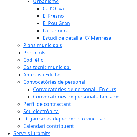
Urbanisme
Ca l'Oliva
El Fresno
El Pou Gran
La Farinera
Estudi de detall al C/ Manresa
Plans municipals
Protocols
Codi ètic
Cos tècnic municipal
Anuncis i Edictes
Convocatòries de personal
Convocatòries de personal - En curs
Convocatòries de personal - Tancades
Perfil de contractant
Seu electrònica
Organismes dependents o vinculats
Calendari contribuent
Serveis i tràmits