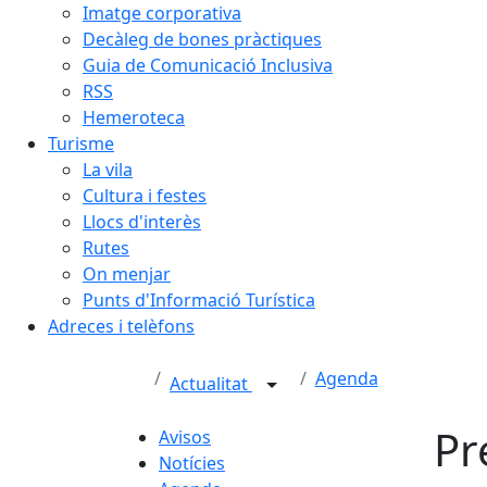
Imatge corporativa
Decàleg de bones pràctiques
Guia de Comunicació Inclusiva
RSS
Hemeroteca
Turisme
La vila
Cultura i festes
Llocs d'interès
Rutes
On menjar
Punts d'Informació Turística
Adreces i telèfons
Agenda
Actualitat
Pr
Avisos
Notícies