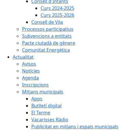
Consell d'Infants
Curs 2024-2025
Curs 2025-2026
Consell de Vila
Processos participatius
Subvencions a entitats
Pacte ciutadà de gènere
Comunitat Energètica
Actualitat
Avisos
Notícies
Agenda
Inscripcions
Mitjans municipals
Apps
Butlletí digital
El Terme
Vacarisses Ràdio
Publicitat en mitjans i espais municipals