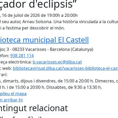
çador d'eclipsis”
, 16 de juliol de 2026 de 19:00h a 20:00h
 seu autor, Arnau Solsona. Una història vinculada a la cultu
 i a l’estima per descobrir el món.
lioteca municipal El Castell
or, 3 - 08233 Vacarisses - Barcelona (Catalunya)
èfon:
938 281 114
eça electrònica:
b.vacarisses.ec@diba.cat
c web:
bibliotecavirtual.diba.cat/vacarisses-biblioteca-el-cast
ari:
s, dimarts, dijous i divendres, de 15:00 a 20:00 h. Dimecres, 
0 h. i de 15:00 a 20:00 h. Dissabtes, de 9:30 a 13:30 h.
plieu el mapa
 arribar-hi
Leaflet
| ©
OpenStreetMap
con
tingut relacionat