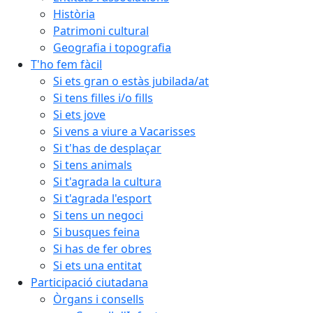
Història
Patrimoni cultural
Geografia i topografia
T'ho fem fàcil
Si ets gran o estàs jubilada/at
Si tens filles i/o fills
Si ets jove
Si vens a viure a Vacarisses
Si t'has de desplaçar
Si tens animals
Si t'agrada la cultura
Si t'agrada l'esport
Si tens un negoci
Si busques feina
Si has de fer obres
Si ets una entitat
Participació ciutadana
Òrgans i consells