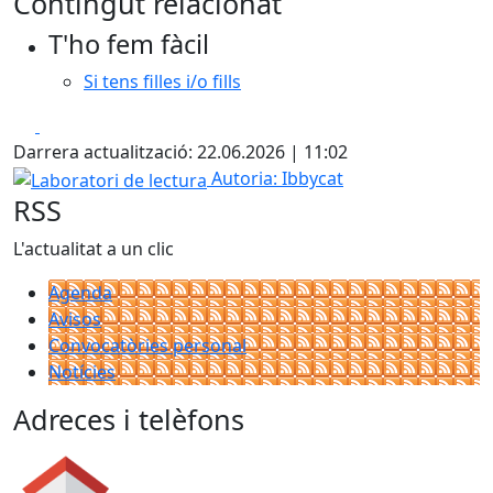
Contingut relacionat
+
T'ho fem fàcil
−
Si tens filles i/o fills
Facebook
X
Darrera actualització: 22.06.2026 | 11:02
Laboratori de lectura
Autoria: Ibbycat
RSS
L'actualitat a un clic
Agenda
Avisos
Convocatòries personal
Notícies
Adreces i telèfons