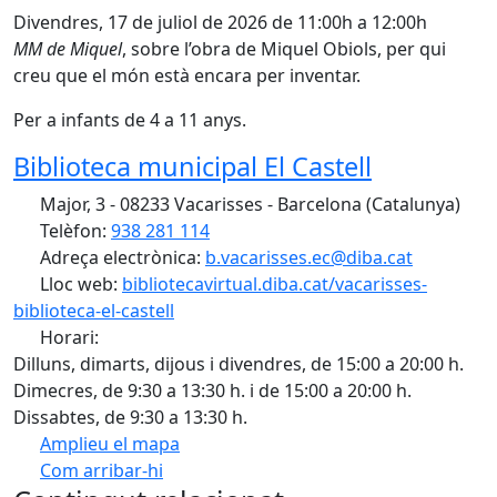
Divendres, 17 de juliol de 2026 de 11:00h a 12:00h
MM de Miquel
, sobre l’obra de Miquel Obiols, per qui
creu que el món està encara per inventar.
Per a infants de 4 a 11 anys.
Biblioteca municipal El Castell
Major, 3 - 08233 Vacarisses - Barcelona (Catalunya)
Telèfon:
938 281 114
Adreça electrònica:
b.vacarisses.ec@diba.cat
Lloc web:
bibliotecavirtual.diba.cat/vacarisses-
biblioteca-el-castell
Horari:
Dilluns, dimarts, dijous i divendres, de 15:00 a 20:00 h.
Dimecres, de 9:30 a 13:30 h. i de 15:00 a 20:00 h.
Dissabtes, de 9:30 a 13:30 h.
Amplieu el mapa
Com arribar-hi
Leaflet
| ©
OpenStreetMap
contributors