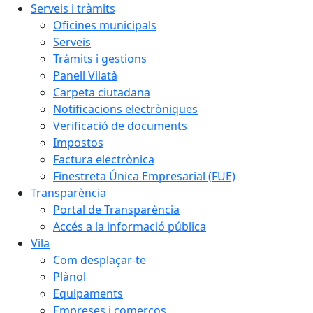
Serveis i tràmits
Oficines municipals
Serveis
Tràmits i gestions
Panell Vilatà
Carpeta ciutadana
Notificacions electròniques
Verificació de documents
Impostos
Factura electrònica
Finestreta Única Empresarial (FUE)
Transparència
Portal de Transparència
Accés a la informació pública
Vila
Com desplaçar-te
Plànol
Equipaments
Empreses i comerços