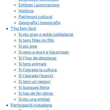
Entitats i associacions
Història
Patrimoni cultural
Geografia i topografia
T'ho fem fàcil
Si ets gran o estàs jubilada/at
Si tens filles i/o fills
Si ets jove
Si vens a viure a Vacarisses
Si t'has de desplaçar
Si tens animals
Si t'agrada la cultura
Si t'agrada l'esport
Si tens un negoci
Si busques feina
Si has de fer obres
Si ets una entitat
Participació ciutadana