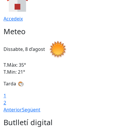
Accedeix
Meteo
Dissabte, 8 d’agost
D
T.Màx: 35°
T
T.Min: 21°
T
Tarda
1
2
Anterior
Següent
Butlletí digital